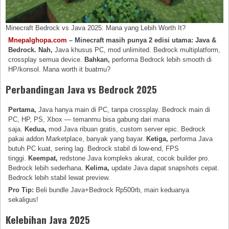
Minecraft Bedrock vs Java 2025: Mana yang Lebih Worth It?
Mnepalghopa.com
– Minecraft masih punya 2 edisi utama: Java &
Bedrock.
Nah,
Java khusus PC, mod unlimited. Bedrock multiplatform,
crossplay semua device.
Bahkan,
performa Bedrock lebih smooth di
HP/konsol. Mana worth it buatmu?
Perbandingan Java vs Bedrock 2025
Pertama,
Java hanya main di PC, tanpa crossplay. Bedrock main di
PC, HP, PS, Xbox — temanmu bisa gabung dari mana
saja.
Kedua,
mod Java ribuan gratis, custom server epic. Bedrock
pakai addon Marketplace, banyak yang bayar.
Ketiga,
performa Java
butuh PC kuat, sering lag. Bedrock stabil di low-end, FPS
tinggi.
Keempat,
redstone Java kompleks akurat, cocok builder pro.
Bedrock lebih sederhana.
Kelima,
update Java dapat snapshots cepat.
Bedrock lebih stabil lewat preview.
Pro Tip:
Beli bundle Java+Bedrock Rp500rb, main keduanya
sekaligus!
Kelebihan Java 2025