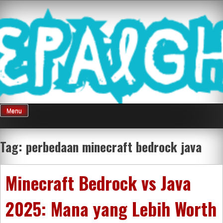
Skip
Mnepalghopa
to
content
Review Game
Terkini Paling
Menu
Seluruh Di
Tag:
perbedaan minecraft bedrock java
Indonesia
Minecraft Bedrock vs Java
2025: Mana yang Lebih Worth