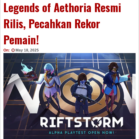
Legends of Aethoria Resmi
Rilis, Pecahkan Rekor
Pemain!
On:
May 18, 2025