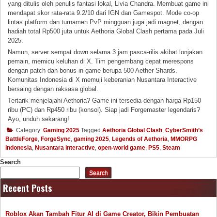
yang ditulis oleh penulis fantasi lokal, Livia Chandra. Membuat game ini
mendapat skor rata-rata 9.2/10 dari IGN dan Gamespot. Mode co-op
lintas platform dan turnamen PvP mingguan juga jadi magnet, dengan
hadiah total Rp500 juta untuk Aethoria Global Clash pertama pada Juli
2025.
Namun, server sempat down selama 3 jam pasca-rilis akibat lonjakan
pemain, memicu keluhan di X. Tim pengembang cepat merespons
dengan patch dan bonus in-game berupa 500 Aether Shards.
Komunitas Indonesia di X memuji keberanian Nusantara Interactive
bersaing dengan raksasa global.
Tertarik menjelajahi Aethoria? Game ini tersedia dengan harga Rp150
ribu (PC) dan Rp450 ribu (konsol). Siap jadi Forgemaster legendaris?
Ayo, unduh sekarang!
Category:
Gaming 2025
Tagged
Aethoria Global Clash
,
CyberSmith’s
BattleForge
,
ForgeSync
,
gaming 2025
,
Legends of Aethoria
,
MMORPG
Indonesia
,
Nusantara Interactive
,
open-world game
,
PS5
,
Steam
Search
Search
Recent Posts
Roblox Akan Tambah Fitur AI di Game Creator, Bikin Pembuatan