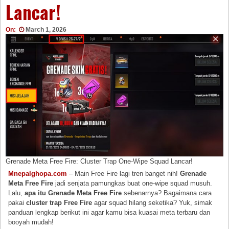
Lancar!
On:
March 1, 2026
Grenade Meta Free Fire: Cluster Trap One-Wipe Squad Lancar!
Mnepalghopa.com
– Main Free Fire lagi tren banget nih!
Grenade
Meta Free Fire
jadi senjata pamungkas buat one-wipe squad musuh.
Lalu,
apa itu Grenade Meta Free Fire
sebenarnya? Bagaimana cara
pakai
cluster trap Free Fire
agar squad hilang seketika? Yuk, simak
panduan lengkap berikut ini agar kamu bisa kuasai meta terbaru dan
booyah mudah!