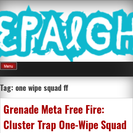
Skip
Mnepalghopa
to
content
Review Game
Terkini Paling
Menu
Seluruh Di
Tag:
one wipe squad ff
Indonesia
Grenade Meta Free Fire:
Cluster Trap One-Wipe Squad