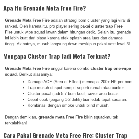
Apa Itu Grenade Meta Free Fire?
Grenade Meta Free Fire
adalah strategi bom cluster yang lagi viral di
ranked. Oleh karena itu, pro player sering pakai
cluster trap Free
Fire
untuk wipe squad lawan dalam hitungan detik. Selain itu, grenade
ini lebih kuat dari biasa karena efek splash area luas dan damage
tinggi. Akibatnya, musuh langsung down meskipun pakai vest level 3!
Mengapa Cluster Trap Jadi Meta Terkuat?
Grenade Meta Free Fire
unggul karena combo
cluster trap one-wipe
squad
. Berikut alasannya:
Damage AOE (Area of Effect) mencapai 200+ HP per bom.
Trap musuh di spot sempit seperti rumah atau bunker.
Cluster pecah jadi 5-7 bom kecil, cover area besar.
Cepat cook (pegang 1-2 detik) biar ledak tepat sasaran.
Kombinasi dengan smoke untuk blind musuh.
Dengan demikian,
grenade meta Free Fire
bikin squad-mu tak
terkalahkan!
Cara Pakai Grenade Meta Free Fire: Cluster Trap