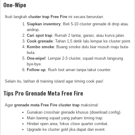
One-Wipe
Ikuti langkah
cluster trap Free Fire
ini secara berurutan:
Siapkan inventory
: Beli 5-10 cluster grenade di drop atau
airdrop.
Cari spot trap
: Rumah 2 lantai, garasi, atau kurva jalan.
Cook grenade
: Tahan 1,5 detik lalu lempar ke cluster point.
Kombo smoke
: Buang smoke dulu biar musuh maju buta-
buta.
One-wipe!
: Lempar 2-3 cluster, squad musuh langsung
bye-bye.
Follow up
: Rush loot aman tanpa takut counter.
Selain itu, latihan di training island agar timing cook pas!
Tips Pro Grenade Meta Free Fire
Agar
grenade meta Free Fire cluster trap
maksimal:
Gunakan crosshair grenade khusus (download config).
Main bareng squad yang paham timing trap.
Hindari open area; fokus close quarter combat.
Upgrade ke cluster gold jika dapat dari event.