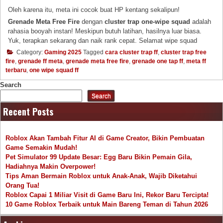
Oleh karena itu, meta ini cocok buat HP kentang sekalipun!
Grenade Meta Free Fire
dengan
cluster trap one-wipe squad
adalah
rahasia booyah instan! Meskipun butuh latihan, hasilnya luar biasa.
Yuk, terapkan sekarang dan naik rank cepat. Selamat wipe squad
Category:
Gaming 2025
Tagged
cara cluster trap ff
,
cluster trap free
fire
,
grenade ff meta
,
grenade meta free fire
,
grenade one tap ff
,
meta ff
terbaru
,
one wipe squad ff
Search
Search
Recent Posts
Roblox Akan Tambah Fitur AI di Game Creator, Bikin Pembuatan
Game Semakin Mudah!
Pet Simulator 99 Update Besar: Egg Baru Bikin Pemain Gila,
Hadiahnya Makin Overpower!
Tips Aman Bermain Roblox untuk Anak-Anak, Wajib Diketahui
Orang Tua!
Roblox Capai 1 Miliar Visit di Game Baru Ini, Rekor Baru Tercipta!
10 Game Roblox Terbaik untuk Main Bareng Teman di Tahun 2026