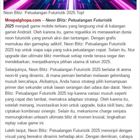
Neon Blitz: Petualangan Futuristik 2025 Top!
Mnepalghopa.com
–
Neon Blitz: Petualangan Futuristik
2025
menjadi game mobile terbaru yang langsung viral di kalangan
gamer Android. Oleh karena itu, game roguelike ini menawarkan dunia
neon futuristik yang penuh aksi dan tantangan. Dengan grafis
memukau dan gameplay adiktif, Neon Blitz: Petualangan Futuristik
2025 top untuk siapa saja yang suka petualangan cepat. Selain itu, fitur
upgrade dan ultimate blitz membuat setiap ronde terasa segar dan
mendebarkan, menjadikannya pilihan utama di tahun 2025.
Selanjutnya, Neon Blitz: Petualangan Futuristik 2025 berlatar di arena
neon-lit yang dinamis, di mana pemain bertahan melawan gelombang
musuh bercahaya. Akibatnya, Anda harus strategi pilih kemampuan
primer dan sekunder untuk lawan serangan dari udara dan darat. Neon
Blitz: Petualangan Futuristik 2025 top karena variasi musuh seperti
yang cepat dan lambat, memaksa adaptasi strategi. Oleh karena itu,
setelah menang, investasikan koin untuk upgrade, buka skill baru, dan
ciptakan kombinasi sinergis. Selain itu, mekanisme charge senjata
memungkinkan unleash ultimate blitz di momen krusial, tingkatkan
replay value game ini.
Lebih lanjut, Neon Blitz: Petualangan Futuristik 2025 menonjol dengan
visual yang bereaksi dinamis terhadap aksi. Dengan demikian, cahaya