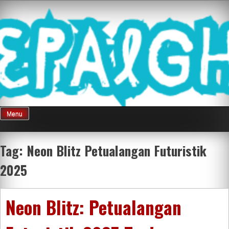
Skip
Mnepalghopa
to
content
Review Game
Terkini Paling
Menu
Seluruh Di
Tag:
Neon Blitz Petualangan Futuristik
2025
Indonesia
Neon Blitz: Petualangan