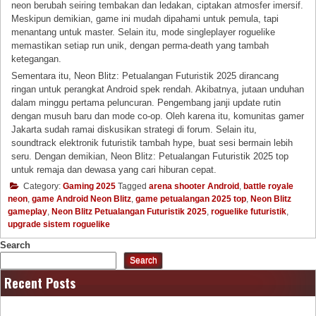
neon berubah seiring tembakan dan ledakan, ciptakan atmosfer imersif.
Meskipun demikian, game ini mudah dipahami untuk pemula, tapi
menantang untuk master. Selain itu, mode singleplayer roguelike
memastikan setiap run unik, dengan perma-death yang tambah
ketegangan.
Sementara itu, Neon Blitz: Petualangan Futuristik 2025 dirancang
ringan untuk perangkat Android spek rendah. Akibatnya, jutaan unduhan
dalam minggu pertama peluncuran. Pengembang janji update rutin
dengan musuh baru dan mode co-op. Oleh karena itu, komunitas gamer
Jakarta sudah ramai diskusikan strategi di forum. Selain itu,
soundtrack elektronik futuristik tambah hype, buat sesi bermain lebih
seru. Dengan demikian, Neon Blitz: Petualangan Futuristik 2025 top
untuk remaja dan dewasa yang cari hiburan cepat.
Category:
Gaming 2025
Tagged
arena shooter Android
,
battle royale
neon
,
game Android Neon Blitz
,
game petualangan 2025 top
,
Neon Blitz
gameplay
,
Neon Blitz Petualangan Futuristik 2025
,
roguelike futuristik
,
upgrade sistem roguelike
Search
Search
Recent Posts