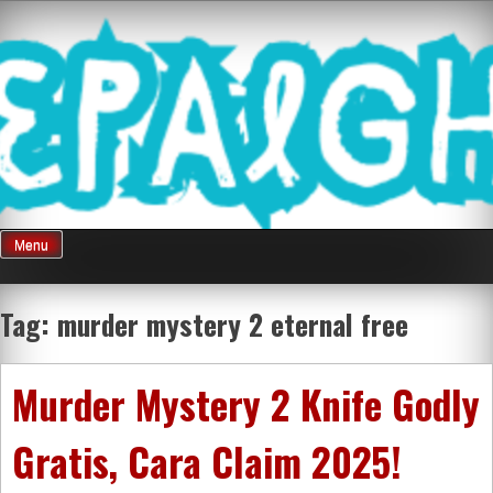
Skip
Mnepalghopa
to
content
Review Game
Terkini Paling
Menu
Seluruh Di
Tag:
murder mystery 2 eternal free
Indonesia
Murder Mystery 2 Knife Godly
Gratis, Cara Claim 2025!