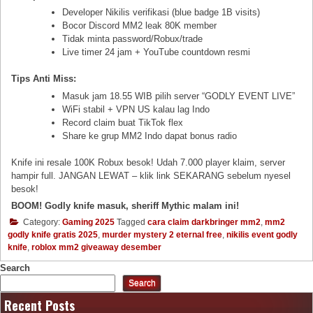
Developer Nikilis verifikasi (blue badge 1B visits)
Bocor Discord MM2 leak 80K member
Tidak minta password/Robux/trade
Live timer 24 jam + YouTube countdown resmi
Tips Anti Miss:
Masuk jam 18.55 WIB pilih server “GODLY EVENT LIVE”
WiFi stabil + VPN US kalau lag Indo
Record claim buat TikTok flex
Share ke grup MM2 Indo dapat bonus radio
Knife ini resale 100K Robux besok! Udah 7.000 player klaim, server
hampir full. JANGAN LEWAT – klik link SEKARANG sebelum nyesel
besok!
BOOM! Godly knife masuk, sheriff Mythic malam ini!
Category:
Gaming 2025
Tagged
cara claim darkbringer mm2
,
mm2
godly knife gratis 2025
,
murder mystery 2 eternal free
,
nikilis event godly
knife
,
roblox mm2 giveaway desember
Search
Search
Recent Posts