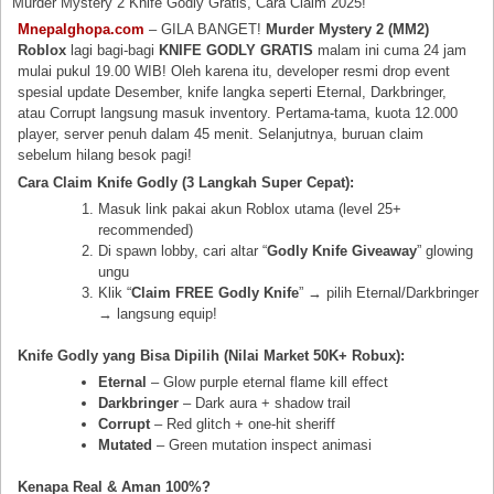
Murder Mystery 2 Knife Godly Gratis, Cara Claim 2025!
Mnepalghopa.com
– GILA BANGET!
Murder Mystery 2 (MM2)
Roblox
lagi bagi-bagi
KNIFE GODLY GRATIS
malam ini cuma 24 jam
mulai pukul 19.00 WIB! Oleh karena itu, developer resmi drop event
spesial update Desember, knife langka seperti Eternal, Darkbringer,
atau Corrupt langsung masuk inventory. Pertama-tama, kuota 12.000
player, server penuh dalam 45 menit. Selanjutnya, buruan claim
sebelum hilang besok pagi!
Cara Claim Knife Godly (3 Langkah Super Cepat):
Masuk link pakai akun Roblox utama (level 25+
recommended)
Di spawn lobby, cari altar “
Godly Knife Giveaway
” glowing
ungu
Klik “
Claim FREE Godly Knife
” → pilih Eternal/Darkbringer
→ langsung equip!
Knife Godly yang Bisa Dipilih (Nilai Market 50K+ Robux):
Eternal
– Glow purple eternal flame kill effect
Darkbringer
– Dark aura + shadow trail
Corrupt
– Red glitch + one-hit sheriff
Mutated
– Green mutation inspect animasi
Kenapa Real & Aman 100%?