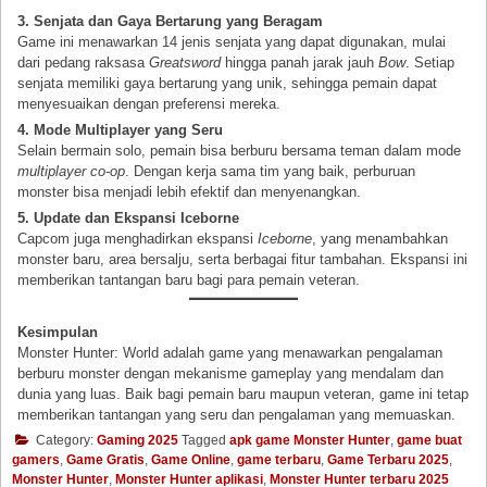
3. Senjata dan Gaya Bertarung yang Beragam
Game ini menawarkan 14 jenis senjata yang dapat digunakan, mulai
dari pedang raksasa
Greatsword
hingga panah jarak jauh
Bow
. Setiap
senjata memiliki gaya bertarung yang unik, sehingga pemain dapat
menyesuaikan dengan preferensi mereka.
4. Mode Multiplayer yang Seru
Selain bermain solo, pemain bisa berburu bersama teman dalam mode
multiplayer co-op
. Dengan kerja sama tim yang baik, perburuan
monster bisa menjadi lebih efektif dan menyenangkan.
5. Update dan Ekspansi Iceborne
Capcom juga menghadirkan ekspansi
Iceborne
, yang menambahkan
monster baru, area bersalju, serta berbagai fitur tambahan. Ekspansi ini
memberikan tantangan baru bagi para pemain veteran.
Kesimpulan
Monster Hunter: World adalah game yang menawarkan pengalaman
berburu monster dengan mekanisme gameplay yang mendalam dan
dunia yang luas. Baik bagi pemain baru maupun veteran, game ini tetap
memberikan tantangan yang seru dan pengalaman yang memuaskan.
Category:
Gaming 2025
Tagged
apk game Monster Hunter
,
game buat
gamers
,
Game Gratis
,
Game Online
,
game terbaru
,
Game Terbaru 2025
,
Monster Hunter
,
Monster Hunter aplikasi
,
Monster Hunter terbaru 2025