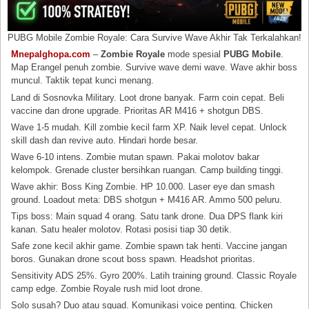
PUBG Mobile Zombie Royale: Cara Survive Wave Akhir Tak Terkalahkan!
Mnepalghopa.com
–
Zombie Royale
mode spesial
PUBG Mobile
.
Map Erangel penuh zombie. Survive wave demi wave. Wave akhir boss
muncul. Taktik tepat kunci menang.
Land di Sosnovka Military. Loot drone banyak. Farm coin cepat. Beli
vaccine dan drone upgrade. Prioritas AR M416 + shotgun DBS.
Wave 1-5 mudah. Kill zombie kecil farm XP. Naik level cepat. Unlock
skill dash dan revive auto. Hindari horde besar.
Wave 6-10 intens. Zombie mutan spawn. Pakai molotov bakar
kelompok. Grenade cluster bersihkan ruangan. Camp building tinggi.
Wave akhir: Boss King Zombie. HP 10.000. Laser eye dan smash
ground. Loadout meta: DBS shotgun + M416 AR. Ammo 500 peluru.
Tips boss: Main squad 4 orang. Satu tank drone. Dua DPS flank kiri
kanan. Satu healer molotov. Rotasi posisi tiap 30 detik.
Safe zone kecil akhir game. Zombie spawn tak henti. Vaccine jangan
boros. Gunakan drone scout boss spawn. Headshot prioritas.
Sensitivity ADS 25%. Gyro 200%. Latih training ground. Classic Royale
camp edge. Zombie Royale rush mid loot drone.
Solo susah? Duo atau squad. Komunikasi voice penting. Chicken