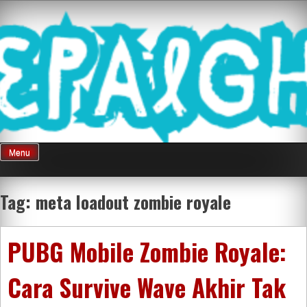
Skip
Mnepalghopa
to
content
Review Game
Terkini Paling
Menu
Seluruh Di
Tag:
meta loadout zombie royale
Indonesia
PUBG Mobile Zombie Royale:
Cara Survive Wave Akhir Tak