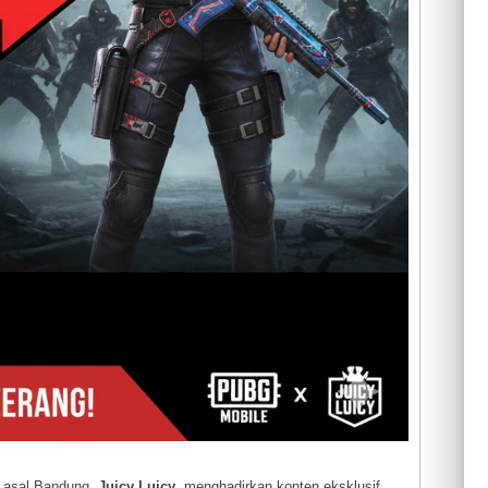
r asal Bandung,
Juicy Luicy
, menghadirkan konten eksklusif