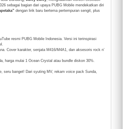
i 2026 sebagai bagian dari upaya PUBG Mobile mendekatkan diri
apetaka”
dengan lirik baru bertema pertempuran sengit, plus
uTube resmi PUBG Mobile Indonesia. Versi ini terinspirasi
l.
hana. Cover karakter, senjata M416/M4A1, dan aksesoris rock n’
da, harga mulai 1 Ocean Crystal atau bundle diskon 30%.
ine, seru banget! Dari syuting MV, rekam voice pack Sunda,