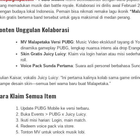
ang memadukan musik dan battle royale. Kolaborasi ini dirilis awal Februar
engan budaya lokal Indonesia. Pemain bisa nikmati remake lagu ikonik
“Mal
kin gratis bertema band tersebut untuk gaya maksimal di medan perang.
onten Unggulan Kolaborasi
MV Malapetaka Versi PUBG
: Music Video eksklusif tayang di Yo
dinamika gameplay PUBG, lengkap nuansa intens ala drop Erange
Skin Gratis Juicy Luicy
: Klaim via login harian atau misi seder
roll.
Voice Pack Sunda Pertama
: Suara asli personel berbahasa Sun
ulian Kaisar, vokalis Juicy Luicy: “Ini pertama kalinya kolab sama game onl
ampe desain skin—semua beri warna baru buat Malapetaka.”
ara Klaim Semua Item
Update PUBG Mobile ke versi terbaru.
Buka Events > PUBG x Juicy Luicy.
Ikuti misi harian: Login, main match.
Redeem voice pack via store.
Tonton MV untuk unlock musik lobi.