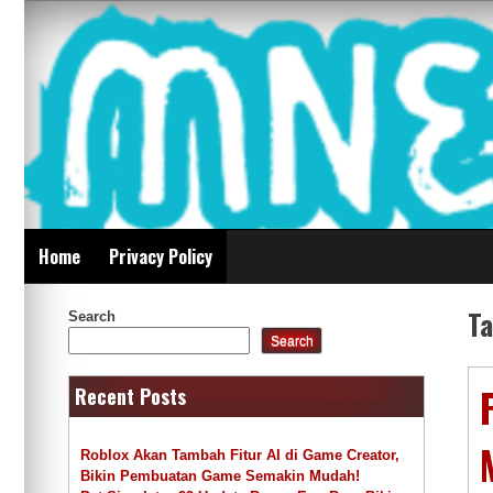
Skip
Mnepalghopa Review
to
content
Indonesia
Home
Privacy Policy
T
Search
Search
Recent Posts
Roblox Akan Tambah Fitur AI di Game Creator,
Bikin Pembuatan Game Semakin Mudah!