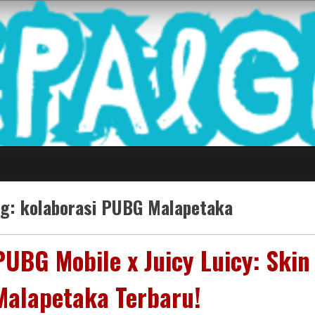
 Game Terkini Palin
ag:
kolaborasi PUBG Malapetaka
PUBG Mobile x Juicy Luicy: Skin
Malapetaka Terbaru!