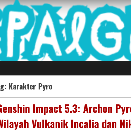
 Game Terkini Palin
ag:
Karakter Pyro
Genshin Impact 5.3: Archon Pyro
Wilayah Vulkanik Incalia dan Ni