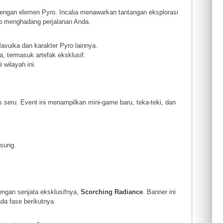
engan elemen Pyro. Incalia menawarkan tantangan eksplorasi
iap menghadang perjalanan Anda.
uika dan karakter Pyro lainnya.
 termasuk artefak eksklusif.
wilayah ini.
s seru. Event ini menampilkan mini-game baru, teka-teki, dan
gsung.
engan senjata eksklusifnya,
Scorching Radiance
. Banner ini
da fase berikutnya.