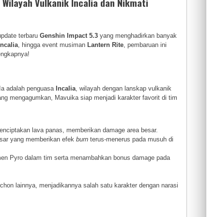
 Wilayah Vulkanik Incalia dan Nikmati
pdate terbaru
Genshin Impact 5.3
yang menghadirkan banyak
Incalia
, hingga event musiman
Lantern Rite
, pembaruan ini
engkapnya!
. Ia adalah penguasa
Incalia
, wilayah dengan lanskap vulkanik
 mengagumkan, Mavuika siap menjadi karakter favorit di tim
enciptakan lava panas, memberikan damage area besar.
sar yang memberikan efek
burn
terus-menerus pada musuh di
emen Pyro dalam tim serta menambahkan bonus damage pada
hon lainnya, menjadikannya salah satu karakter dengan narasi