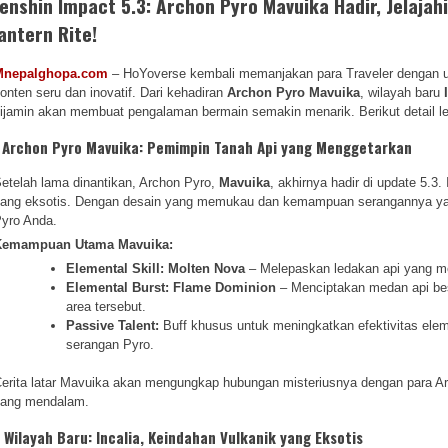
enshin Impact 5.3: Archon Pyro Mavuika Hadir, Jelajahi
antern Rite!
Mnepalghopa.com
– HoYoverse kembali memanjakan para Traveler dengan u
onten seru dan inovatif. Dari kehadiran
Archon Pyro Mavuika
, wilayah baru
ijamin akan membuat pengalaman bermain semakin menarik. Berikut detail l
. Archon Pyro Mavuika: Pemimpin Tanah Api yang Menggetarkan
etelah lama dinantikan, Archon Pyro,
Mavuika
, akhirnya hadir di update 5.3
ang eksotis. Dengan desain yang memukau dan kemampuan serangannya yang
yro Anda.
Kemampuan Utama Mavuika:
Elemental Skill: Molten Nova
– Melepaskan ledakan api yang m
Elemental Burst: Flame Dominion
– Menciptakan medan api be
area tersebut.
Passive Talent:
Buff khusus untuk meningkatkan efektivitas el
serangan Pyro.
erita latar Mavuika akan mengungkap hubungan misteriusnya dengan para Arc
ang mendalam.
. Wilayah Baru: Incalia, Keindahan Vulkanik yang Eksotis