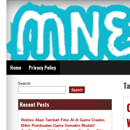
Skip
Mnepalghopa Review
to
content
Indonesia
Home
Privacy Policy
T
Search
Search
Recent Posts
Roblox Akan Tambah Fitur AI di Game Creator,
Bikin Pembuatan Game Semakin Mudah!