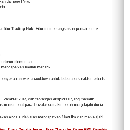
tkan damage Pyro.
nda.
i fitur
Trading Hub
. Fitur ini memungkinkan pemain untuk
i:
bertema elemen api.
 mendapatkan hadiah menarik.
penyesuaian waktu cooldown untuk beberapa karakter tertentu.
 karakter kuat, dan tantangan eksplorasi yang menarik.
 akan membuat para Traveler semakin betah menjelajahi dunia
akah Anda sudah siap mendapatkan Mavuika dan menjelajahi
Baru
,
Event Genshin Impact
,
Free Character
,
Game RPG
,
Genshin