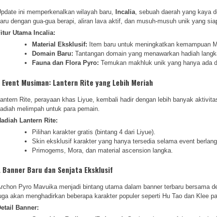
pdate ini memperkenalkan wilayah baru,
Incalia
, sebuah daerah yang kaya d
aru dengan gua-gua berapi, aliran lava aktif, dan musuh-musuh unik yang s
itur Utama Incalia:
Material Eksklusif:
Item baru untuk meningkatkan kemampuan Mav
Domain Baru:
Tantangan domain yang menawarkan hadiah langka,
Fauna dan Flora Pyro:
Temukan makhluk unik yang hanya ada di 
. Event Musiman: Lantern Rite yang Lebih Meriah
antern Rite, perayaan khas Liyue, kembali hadir dengan lebih banyak aktivita
adiah melimpah untuk para pemain.
adiah Lantern Rite:
Pilihan karakter gratis (bintang 4 dari Liyue).
Skin eksklusif karakter yang hanya tersedia selama event berlan
Primogems, Mora, dan material ascension langka.
. Banner Baru dan Senjata Eksklusif
rchon Pyro Mavuika menjadi bintang utama dalam banner terbaru bersama d
uga akan menghadirkan beberapa karakter populer seperti Hu Tao dan Klee pa
etail Banner: