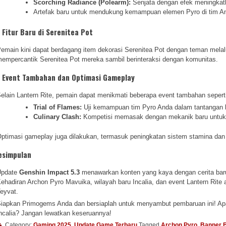
Scorching Radiance (Polearm):
Senjata dengan efek meningka
Artefak baru untuk mendukung kemampuan elemen Pyro di tim A
. Fitur Baru di Serenitea Pot
emain kini dapat berdagang item dekorasi Serenitea Pot dengan teman melalu
empercantik Serenitea Pot mereka sambil berinteraksi dengan komunitas.
. Event Tambahan dan Optimasi Gameplay
elain Lantern Rite, pemain dapat menikmati beberapa event tambahan sepert
Trial of Flames:
Uji kemampuan tim Pyro Anda dalam tantangan 
Culinary Clash:
Kompetisi memasak dengan mekanik baru untuk
ptimasi gameplay juga dilakukan, termasuk peningkatan sistem stamina dan 
esimpulan
Update
Genshin Impact 5.3
menawarkan konten yang kaya dengan cerita baru,
ehadiran Archon Pyro Mavuika, wilayah baru Incalia, dan event Lantern Rite
eyvat.
iapkan Primogems Anda dan bersiaplah untuk menyambut pembaruan ini! Ap
ncalia? Jangan lewatkan keseruannya!
Category:
Gaming 2025
,
Update Game Terbaru
Tagged
Archon Pyro
,
Banner 