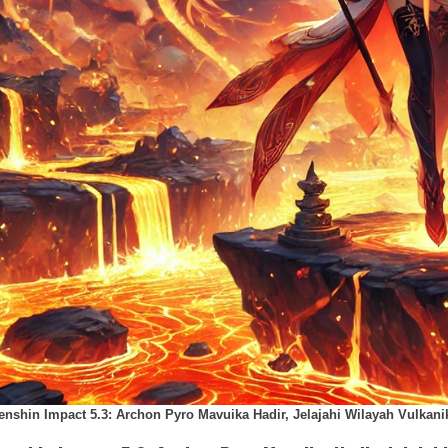
enshin Impact 5.3: Archon Pyro Mavuika Hadir, Jelajahi Wilayah Vulkanik