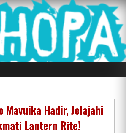
g Seluruh Di
 Mavuika Hadir, Jelajahi
kmati Lantern Rite!