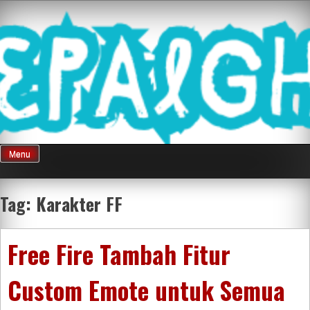
Skip
Mnepalghopa
to
content
Review Game
Terkini Paling
Menu
Seluruh Di
Tag:
Karakter FF
Indonesia
Free Fire Tambah Fitur
Custom Emote untuk Semua