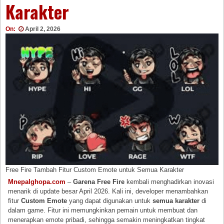
Karakter
On:
April 2, 2026
Free Fire Tambah Fitur Custom Emote untuk Semua Karakter
Mnepalghopa.com
–
Garena Free Fire
kembali menghadirkan inovasi
menarik di update besar April 2026. Kali ini, developer menambahkan
fitur
Custom Emote
yang dapat digunakan untuk
semua karakter
di
dalam game. Fitur ini memungkinkan pemain untuk membuat dan
menerapkan emote pribadi, sehingga semakin meningkatkan tingkat