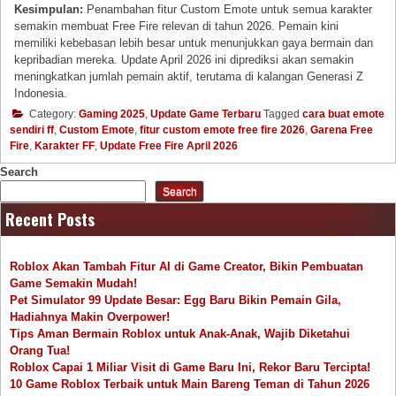
Kesimpulan:
Penambahan fitur Custom Emote untuk semua karakter
semakin membuat Free Fire relevan di tahun 2026. Pemain kini
memiliki kebebasan lebih besar untuk menunjukkan gaya bermain dan
kepribadian mereka. Update April 2026 ini diprediksi akan semakin
meningkatkan jumlah pemain aktif, terutama di kalangan Generasi Z
Indonesia.
Category:
Gaming 2025
,
Update Game Terbaru
Tagged
cara buat emote
sendiri ff
,
Custom Emote
,
fitur custom emote free fire 2026
,
Garena Free
Fire
,
Karakter FF
,
Update Free Fire April 2026
Search
Search
Recent Posts
Roblox Akan Tambah Fitur AI di Game Creator, Bikin Pembuatan
Game Semakin Mudah!
Pet Simulator 99 Update Besar: Egg Baru Bikin Pemain Gila,
Hadiahnya Makin Overpower!
Tips Aman Bermain Roblox untuk Anak-Anak, Wajib Diketahui
Orang Tua!
Roblox Capai 1 Miliar Visit di Game Baru Ini, Rekor Baru Tercipta!
10 Game Roblox Terbaik untuk Main Bareng Teman di Tahun 2026