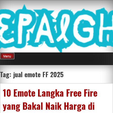
Skip
Mnepalghopa
to
content
Review Game
Terkini Paling
Menu
Seluruh Di
Tag:
jual emote FF 2025
Indonesia
10 Emote Langka Free Fire
yang Bakal Naik Harga di