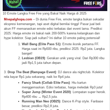
10 Emote Langka Free Fire yang Bakal Naik Harga di 2025
Mnepalghopa.com
– Di dunia Free Fire, emote langka bukan sekadar
ekspresi kemenangan, tapi aset digital bernilai tinggi! Pasar jual beli
akun FF memanaskan emote edisi terbatas dari event lama. Prediksi
2025: Harga emote ini bakal naik 200-500% karena kelangkaan dan
hype kolektor. Siap jadi sultan? Ini daftar 10 emote paling potensial!
Wall Bang (Elite Pass S1)
: Emote ikonik pertama FF.
Harga saat ini Rp500 ribu, prediksi 2025: Rp2 juta. Langka
banget!
Lesbian (OB19)
: Gerakan unik yang viral. Dari Rp300 ribu
jadi Rp1,5 juta tahun depan.
3.
Drop The Beat (Rampage Event)
: DJ dance ala nightclub. Kolektor
rela bayar Rp1 juta sekarang, naik ke Rp4 juta.
Fancy Shark (Collab Elite Pass)
: Hiu kartun
menggemaskan. Edisi terbatas, harga meledak Rp3 juta!
Super Jump (Winter Event 2020)
: Lompatan super heroik.
Rp400 ribu → Rp2,5 juta.
Running Man Neo (OB25)
: Dance K-Pop style. Fanbase
besar, prediksi Rp2,8 juta.