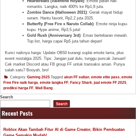
Heartbreaks (Valentine Royale)
: Emote patah hati
romantis. Langka, naik 400% ke Rp1,8 juta.
Zombie Dance (Halloween 2021)
: Gerak mayat hidup
seram. Hantu favorit, Rp2,2 juta 2025.
Butterfly (Free Fire x Naruto Collab)
: Emote ninja kupu-
kupu. Hype anime, Rp3,5 juta!
Gold Rush (Anniversary 3rd)
: Emas bertebaran mewah.
Top list, harga capai Rp5 juta tahun depan!
Kunci naiknya harga: Update OB50 kurangi suplai emote lama, plus
event nostalgia 2025. Tips: Jangan jual dulu, tunggu puncak Januari!
Cek market Discord atau FB group FF untuk transaksi aman. Punya
salah satu? Booyah, bro!
Category:
Gaming 2025
Tagged
akun FF sultan
,
emote elite pass
,
emote
Free Fire naik harga
,
emote langka FF
,
Fancy Shark
,
jual emote FF 2025
,
prediksi harga FF
,
Wall Bang
Search
Search
Recent Posts
Roblox Akan Tambah Fitur AI di Game Creator, Bikin Pembuatan
Game Semakin Mudah!