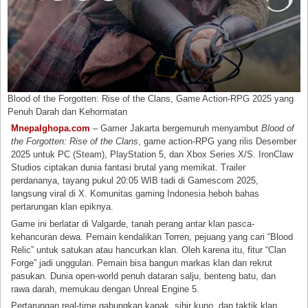
Blood of the Forgotten: Rise of the Clans, Game Action-RPG 2025 yang
Penuh Darah dan Kehormatan
Mnepalghopa.com
– Gamer Jakarta bergemuruh menyambut
Blood of
the Forgotten: Rise of the Clans
, game action-RPG yang rilis Desember
2025 untuk PC (Steam), PlayStation 5, dan Xbox Series X/S. IronClaw
Studios ciptakan dunia fantasi brutal yang memikat. Trailer
perdananya, tayang pukul 20:05 WIB tadi di Gamescom 2025,
langsung viral di X. Komunitas gaming Indonesia heboh bahas
pertarungan klan epiknya.
Game ini berlatar di Valgarde, tanah perang antar klan pasca-
kehancuran dewa. Pemain kendalikan Torren, pejuang yang cari “Blood
Relic” untuk satukan atau hancurkan klan. Oleh karena itu, fitur “Clan
Forge” jadi unggulan. Pemain bisa bangun markas klan dan rekrut
pasukan. Dunia open-world penuh dataran salju, benteng batu, dan
rawa darah, memukau dengan Unreal Engine 5.
Pertarungan real-time gabungkan kapak, sihir kuno, dan taktik klan.