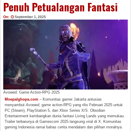
Penuh Petualangan Fantasi
On:
September 1, 2025
Avowed: Game Action-RPG 2025
Mnepalghopa.com
– Komunitas gamer Jakarta antusias
menyambut
Avowed
, game action-RPG yang rilis Februari 2025 untuk
PC (Steam), PlayStation 5, dan Xbox Series X/S. Obsidian
Entertainment kembangkan dunia fantasi Living Lands yang memukau.
Trailer terbarunya di Gamescom 2025 langsung viral di X. Komunitas
gaming Indonesia ramai bahas cerita mendalam dan pilihan moralnya.