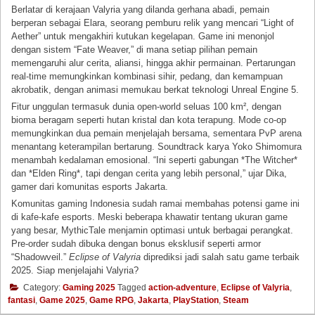
Berlatar di kerajaan Valyria yang dilanda gerhana abadi, pemain
berperan sebagai Elara, seorang pemburu relik yang mencari “Light of
Aether” untuk mengakhiri kutukan kegelapan. Game ini menonjol
dengan sistem “Fate Weaver,” di mana setiap pilihan pemain
memengaruhi alur cerita, aliansi, hingga akhir permainan. Pertarungan
real-time memungkinkan kombinasi sihir, pedang, dan kemampuan
akrobatik, dengan animasi memukau berkat teknologi Unreal Engine 5.
Fitur unggulan termasuk dunia open-world seluas 100 km², dengan
bioma beragam seperti hutan kristal dan kota terapung. Mode co-op
memungkinkan dua pemain menjelajah bersama, sementara PvP arena
menantang keterampilan bertarung. Soundtrack karya Yoko Shimomura
menambah kedalaman emosional. “Ini seperti gabungan *The Witcher*
dan *Elden Ring*, tapi dengan cerita yang lebih personal,” ujar Dika,
gamer dari komunitas esports Jakarta.
Komunitas gaming Indonesia sudah ramai membahas potensi game ini
di kafe-kafe esports. Meski beberapa khawatir tentang ukuran game
yang besar, MythicTale menjamin optimasi untuk berbagai perangkat.
Pre-order sudah dibuka dengan bonus eksklusif seperti armor
“Shadowveil.”
Eclipse of Valyria
diprediksi jadi salah satu game terbaik
2025. Siap menjelajahi Valyria?
Category:
Gaming 2025
Tagged
action-adventure
,
Eclipse of Valyria
,
fantasi
,
Game 2025
,
Game RPG
,
Jakarta
,
PlayStation
,
Steam