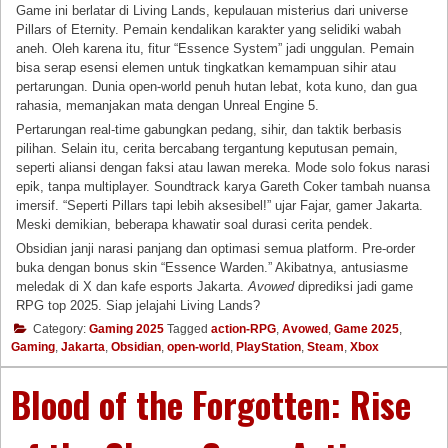
Game ini berlatar di Living Lands, kepulauan misterius dari universe
Pillars of Eternity. Pemain kendalikan karakter yang selidiki wabah
aneh. Oleh karena itu, fitur “Essence System” jadi unggulan. Pemain
bisa serap esensi elemen untuk tingkatkan kemampuan sihir atau
pertarungan. Dunia open-world penuh hutan lebat, kota kuno, dan gua
rahasia, memanjakan mata dengan Unreal Engine 5.
Pertarungan real-time gabungkan pedang, sihir, dan taktik berbasis
pilihan. Selain itu, cerita bercabang tergantung keputusan pemain,
seperti aliansi dengan faksi atau lawan mereka. Mode solo fokus narasi
epik, tanpa multiplayer. Soundtrack karya Gareth Coker tambah nuansa
imersif. “Seperti Pillars tapi lebih aksesibel!” ujar Fajar, gamer Jakarta.
Meski demikian, beberapa khawatir soal durasi cerita pendek.
Obsidian janji narasi panjang dan optimasi semua platform. Pre-order
buka dengan bonus skin “Essence Warden.” Akibatnya, antusiasme
meledak di X dan kafe esports Jakarta.
Avowed
diprediksi jadi game
RPG top 2025. Siap jelajahi Living Lands?
Category:
Gaming 2025
Tagged
action-RPG
,
Avowed
,
Game 2025
,
Gaming
,
Jakarta
,
Obsidian
,
open-world
,
PlayStation
,
Steam
,
Xbox
Blood of the Forgotten: Rise