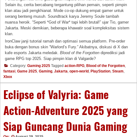
Selain itu, cerita bercabang tergantung pilihan pemain, seperti pimpin
klan atau jadi pengkhianat. Mode co-op dukung empat gamer untuk
serang benteng musuh. Soundtrack karya Jeremy Soule tambah
nuansa heroik. “Seperti *God of War* tapi lebih brutal!” ujar Tio, gamer
Jakarta. Meski demikian, beberapa khawatir soal kompleksitas sistem
klan.
IronClaw janji tutorial ramah dan optimasi semua platform. Pre-order
buka dengan bonus skin “Warlord’s Fury.” Akibatnya, diskusi di X dan
kafe esports Jakarta meledak.
Blood of the Forgotten
diprediksi jadi
game RPG top 2025. Siap pimpin klan di Valgarde?
Category:
Gaming 2025
Tagged
action-RPG
,
Blood of the Forgotten
,
fantasi
,
Game 2025
,
Gaming
,
Jakarta
,
open-world
,
PlayStation
,
Steam
,
Xbox
Eclipse of Valyria: Game
Action-Adventure 2025 yang
Siap Guncang Dunia Gaming
On:
August 29, 2025