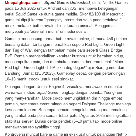
Mnepalghopa.com
–
Squid Game: Unleashed
, dirilis Netflix Games
pada 15 Juli 2025 untuk Android dan iOS, membawa ketegangan
serial
Squid Game
ke dunia game mobile. Skor 82/100 di Metacritic,
game ini dipuji karena “gameplay intens dan setia pada serialnya,”
meski mekanik battle royale dinilai kurang orisinal. Penggemar
menyebutnya “adrenalin murni” di media sosial.
Game ini mengusung format battle royale online, di mana 456 pemain
bersaing dalam tantangan mematikan seperti Red Light, Green Light
dan Tug of War, dengan tambahan mode baru seperti Glass Bridge
PvP. Pemain mengendalikan karakter kustom untuk bertahan hidup,
mengumpulkan poin, dan membuka kosmetik bertema serial. “Main
Red Light, Green Light di HP bikin deg-degan!” ujar Rian, gamer dari
Bandung, Jumat (15/8/2025). Gameplay cepat, dengan pertandingan
10–15 menit, cocok untuk sesi singkat.
Dibangun dengan Unreal Engine 4, visualnya menawarkan estetika
warna-warni khas
Squid Game
, lengkap dengan boneka Young-hee
yang menyeramkan. Mode co-op memungkinkan tim hingga empat
pemain, sementara event mingguan seperti Dalgona Challenge menjaga
kesegaran konten. Beberapa pemain mengeluh tentang matchmaking
yang lambat pada peluncuran, tetapi patch Agustus 2025 meningkatkan
stabilitas server. Durasi cerita pendek (5–10 jam), tapi mode online
menawarkan replayability tinggi.
Kontroversi muncul karena game ini eksklusif untuk pelanggan Netflix,