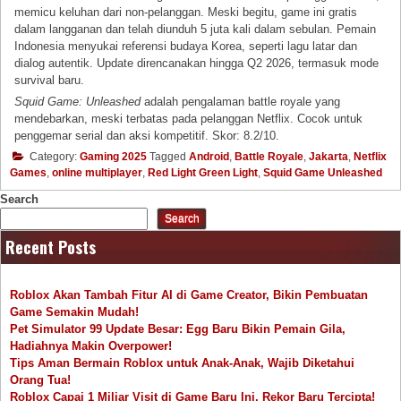
memicu keluhan dari non-pelanggan. Meski begitu, game ini gratis
dalam langganan dan telah diunduh 5 juta kali dalam sebulan. Pemain
Indonesia menyukai referensi budaya Korea, seperti lagu latar dan
dialog autentik. Update direncanakan hingga Q2 2026, termasuk mode
survival baru.
Squid Game: Unleashed
adalah pengalaman battle royale yang
mendebarkan, meski terbatas pada pelanggan Netflix. Cocok untuk
penggemar serial dan aksi kompetitif. Skor: 8.2/10.
Category:
Gaming 2025
Tagged
Android
,
Battle Royale
,
Jakarta
,
Netflix
Games
,
online multiplayer
,
Red Light Green Light
,
Squid Game Unleashed
Search
Search
Recent Posts
Roblox Akan Tambah Fitur AI di Game Creator, Bikin Pembuatan
Game Semakin Mudah!
Pet Simulator 99 Update Besar: Egg Baru Bikin Pemain Gila,
Hadiahnya Makin Overpower!
Tips Aman Bermain Roblox untuk Anak-Anak, Wajib Diketahui
Orang Tua!
Roblox Capai 1 Miliar Visit di Game Baru Ini, Rekor Baru Tercipta!