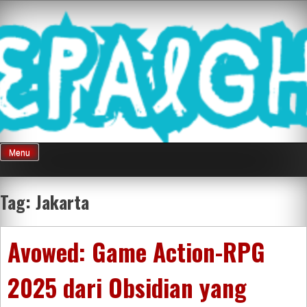
Skip
Mnepalghopa
to
content
Review Game
Terkini Paling
Menu
Seluruh Di
Tag:
Jakarta
Indonesia
Avowed: Game Action-RPG
2025 dari Obsidian yang