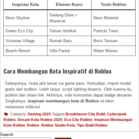
Inspirasi Kota
Elemen Kunci
Tools Roblox
Gedung Glow +
Neon Skyline
Neon Material
Hovercar
Green Eco City
Taman Vertikal
Particle Trees
Victorian Village
Rumah Batu
Brick Texture
Beach Resort
Villa Pantai
Water Waves
Cara Membangun Kota Inspiratif di Roblox
Selanjutnya, mulai plot besar via game pass. Kemudian, import model
gratis dari toolbox. Lebih lanjut, script lighting dinamis. Oleh karena itu,
publish dan share link. Akhirnya, vote komunitas dapat badge desainer.
Singkatnya,
inspirasi membangun kota di Roblox
ini bikin
metaverse milikmu!
Category:
Gaming 2025
Tagged
Brookhaven City Build
,
Cyberpunk
Roblox
,
Desain Kota Roblox 2025
,
Eco City Roblox
,
Inspirasi Membangun
Kota Roblox
,
Roblox
,
Roblox Studio Kota
,
Tips Build Roblox
Search