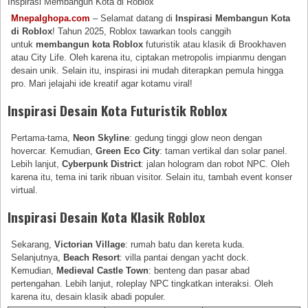
Inspirasi Membangun Kota di Roblox
Mnepalghopa.com
– Selamat datang di
Inspirasi Membangun Kota
di Roblox
! Tahun 2025, Roblox tawarkan tools canggih
untuk
membangun kota Roblox
futuristik atau klasik di Brookhaven
atau City Life. Oleh karena itu, ciptakan metropolis impianmu dengan
desain unik. Selain itu, inspirasi ini mudah diterapkan pemula hingga
pro. Mari jelajahi ide kreatif agar kotamu viral!
Inspirasi Desain Kota Futuristik Roblox
Pertama-tama,
Neon Skyline
: gedung tinggi glow neon dengan
hovercar. Kemudian,
Green Eco City
: taman vertikal dan solar panel.
Lebih lanjut,
Cyberpunk District
: jalan hologram dan robot NPC. Oleh
karena itu, tema ini tarik ribuan visitor. Selain itu, tambah event konser
virtual.
Inspirasi Desain Kota Klasik Roblox
Sekarang,
Victorian Village
: rumah batu dan kereta kuda.
Selanjutnya,
Beach Resort
: villa pantai dengan yacht dock.
Kemudian,
Medieval Castle Town
: benteng dan pasar abad
pertengahan. Lebih lanjut, roleplay NPC tingkatkan interaksi. Oleh
karena itu, desain klasik abadi populer.