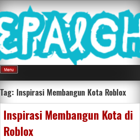
Skip
Mnepalghopa
to
content
Review Game
Terkini Paling
Menu
Seluruh Di
Tag:
Inspirasi Membangun Kota Roblox
Indonesia
Inspirasi Membangun Kota di
Roblox