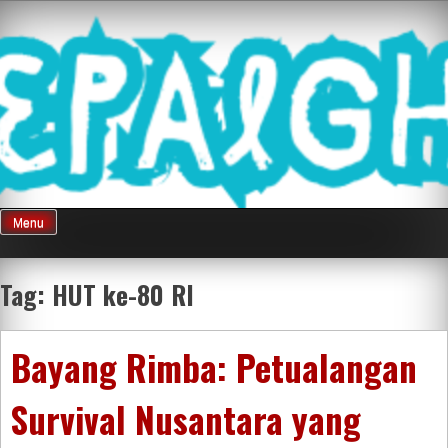
Skip
Mnepalghopa
to
content
Review Game
Terkini Paling
Menu
Seluruh Di
Tag:
HUT ke-80 RI
Indonesia
Bayang Rimba: Petualangan
Survival Nusantara yang