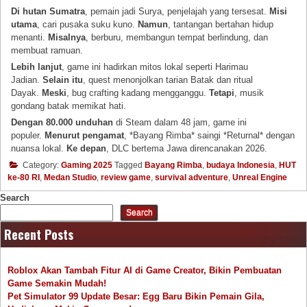
Di hutan Sumatra
, pemain jadi Surya, penjelajah yang tersesat.
Misi
utama
, cari pusaka suku kuno.
Namun
, tantangan bertahan hidup
menanti.
Misalnya
, berburu, membangun tempat berlindung, dan
membuat ramuan.
Lebih lanjut
, game ini hadirkan mitos lokal seperti Harimau
Jadian.
Selain itu
, quest menonjolkan tarian Batak dan ritual
Dayak.
Meski
, bug crafting kadang mengganggu.
Tetapi
, musik
gondang batak memikat hati.
Dengan 80.000 unduhan
di Steam dalam 48 jam, game ini
populer.
Menurut pengamat
, *Bayang Rimba* saingi *Returnal* dengan
nuansa lokal.
Ke depan
, DLC bertema Jawa direncanakan 2026.
Category:
Gaming 2025
Tagged
Bayang Rimba
,
budaya Indonesia
,
HUT
ke-80 RI
,
Medan Studio
,
review game
,
survival adventure
,
Unreal Engine
Search
Search
Recent Posts
Roblox Akan Tambah Fitur AI di Game Creator, Bikin Pembuatan
Game Semakin Mudah!
Pet Simulator 99 Update Besar: Egg Baru Bikin Pemain Gila,