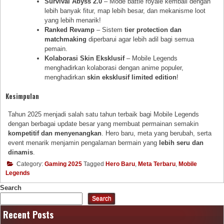
Survival Abyss 2.0
– Mode battle royale kembali dengan
lebih banyak fitur, map lebih besar, dan mekanisme loot
yang lebih menarik!
Ranked Revamp
– Sistem
tier protection dan
matchmaking
diperbarui agar lebih adil bagi semua
pemain.
Kolaborasi Skin Eksklusif
– Mobile Legends
menghadirkan kolaborasi dengan anime populer,
menghadirkan
skin eksklusif limited edition
!
Kesimpulan
Tahun 2025 menjadi salah satu tahun terbaik bagi Mobile Legends
dengan berbagai update besar yang membuat permainan semakin
kompetitif dan menyenangkan
. Hero baru, meta yang berubah, serta
event menarik menjamin pengalaman bermain yang
lebih seru dan
dinamis
.
Category:
Gaming 2025
Tagged
Hero Baru
,
Meta Terbaru
,
Mobile
Legends
Search
Search
Recent Posts