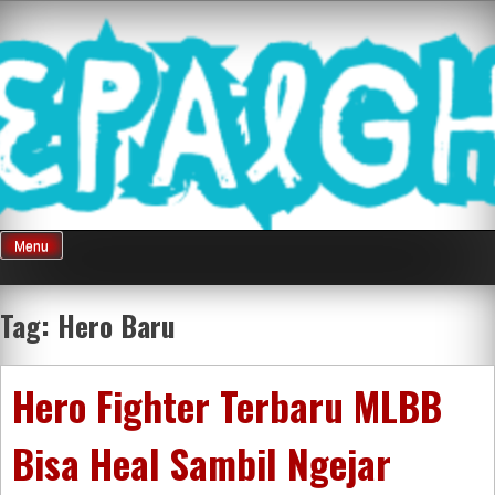
Skip
Mnepalghopa
to
content
Review Game
Terkini Paling
Menu
Seluruh Di
Tag:
Hero Baru
Indonesia
Hero Fighter Terbaru MLBB
Bisa Heal Sambil Ngejar