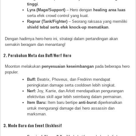
tinggi
.
Lyra (Mage/Support)
– Hero dengan
healing area luas
serta efek crowd control yang kuat.
Ragnar (Tank/Fighter)
– Seorang raksasa yang memiliki
shield tebal serta efek knock-up mematikan
.
Dengan hadirnya hero-hero ini, strategi dalam pertandingan akan
semakin beragam dan menantang!
2. Perubahan Meta dan Buff/Nerf Hero
Moonton melakukan
penyesuaian keseimbangan
pada beberapa hero
populer.
Buff:
Beatrix, Phoveus, dan Fredrinn mendapat
peningkatan damage serta cooldown lebih singkat.
Nerf:
Joy, Karrie, dan Arlott mendapatkan pengurangan
efektivitas skill agar lebih seimbang dalam permainan.
Item Baru:
Item baru bertipe
anti-burst
diperkenalkan
untuk mengurangi damage dari hero assassin dan
marksman.
3. Mode Baru dan Event Eksklusif