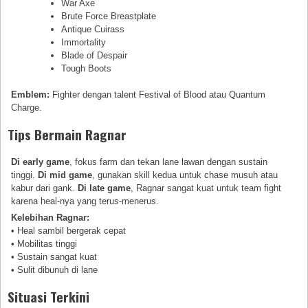
War Axe
Brute Force Breastplate
Antique Cuirass
Immortality
Blade of Despair
Tough Boots
Emblem:
Fighter dengan talent Festival of Blood atau Quantum
Charge.
Tips Bermain Ragnar
Di early game
, fokus farm dan tekan lane lawan dengan sustain
tinggi.
Di mid game
, gunakan skill kedua untuk chase musuh atau
kabur dari gank.
Di late game
, Ragnar sangat kuat untuk team fight
karena heal-nya yang terus-menerus.
Kelebihan Ragnar:
• Heal sambil bergerak cepat
• Mobilitas tinggi
• Sustain sangat kuat
• Sulit dibunuh di lane
Situasi Terkini