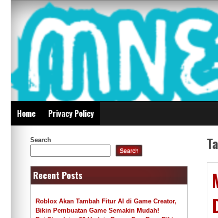
Skip
Mnepalghopa Review
to
content
Indonesia
Home
Privacy Policy
T
Search
Search
Recent Posts
Roblox Akan Tambah Fitur AI di Game Creator,
Bikin Pembuatan Game Semakin Mudah!