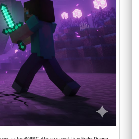
legendaris
IronWillMC
akhirnya mengalahkan
Ender Dragon