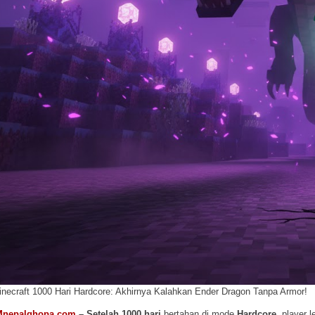
inecraft 1000 Hari Hardcore: Akhirnya Kalahkan Ender Dragon Tanpa Armor!
Mnepalghopa.com
– Setelah 1000 hari
bertahan di mode
Hardcore
, player 