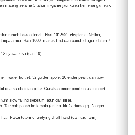
iapan matang selama 3 tahun in-game jadi kunci kemenangan epik
 bikin rumah bawah tanah.
Hari 101-500
: eksplorasi Nether,
 tanpa armor.
Hari 1000
: masuk End dan bunuh dragon dalam 7
 12 nyawa sisa (dari 10)!
 + water bottle), 32 golden apple, 16 ender pearl, dan bow
tal di atas obsidian pillar. Gunakan ender pearl untuk teleport
num slow falling sebelum jatuh dari pillar.
h. Tembak panah ke kepala (critical hit 2x damage). Jangan
ti. Pakai totem of undying di off-hand (dari raid farm).