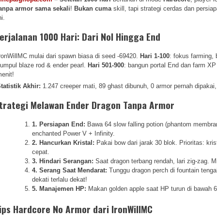
anpa armor sama sekali
!
Bukan cuma
skill, tapi strategi cerdas dan pers
ni.
erjalanan 1000 Hari: Dari Nol Hingga End
ronWillMC mulai dari spawn biasa di seed -69420.
Hari 1-100
: fokus farming,
umpul blaze rod & ender pearl.
Hari 501-900
: bangun portal End dan farm XP
enit!
tatistik Akhir:
1.247 creeper mati, 89 ghast dibunuh, 0 armor pernah dipakai,
trategi Melawan Ender Dragon Tanpa Armor
1. Persiapan End:
Bawa 64 slow falling potion (phantom membrane
enchanted Power V + Infinity.
2. Hancurkan Kristal:
Pakai bow dari jarak 30 blok. Prioritas: kris
cepat.
3. Hindari Serangan:
Saat dragon terbang rendah, lari zig-zag. Mi
4. Serang Saat Mendarat:
Tunggu dragon perch di fountain tenga
dekati terlalu dekat!
5. Manajemen HP:
Makan golden apple saat HP turun di bawah 6 ha
ips Hardcore No Armor dari IronWillMC