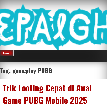
Skip
Mnepalghopa
to
content
Review Game
Terkini Paling
Menu
Seluruh Di
Tag:
gameplay PUBG
Indonesia
Trik Looting Cepat di Awal
Game PUBG Mobile 2025