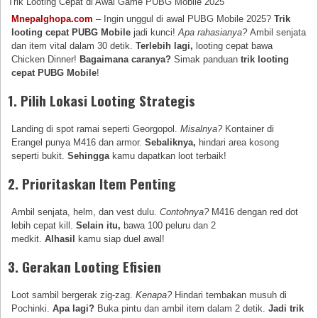
Trik Looting Cepat di Awal Game PUBG Mobile 2025
Mnepalghopa.com
– Ingin unggul di awal PUBG Mobile 2025?
Trik
looting cepat PUBG Mobile
jadi kunci!
Apa rahasianya?
Ambil senjata
dan item vital dalam 30 detik.
Terlebih lagi,
looting cepat bawa
Chicken Dinner!
Bagaimana caranya?
Simak panduan
trik looting
cepat PUBG Mobile
!
1. Pilih Lokasi Looting Strategis
Landing di spot ramai seperti Georgopol.
Misalnya?
Kontainer di
Erangel punya M416 dan armor.
Sebaliknya,
hindari area kosong
seperti bukit.
Sehingga
kamu dapatkan loot terbaik!
2. Prioritaskan Item Penting
Ambil senjata, helm, dan vest dulu.
Contohnya?
M416 dengan red dot
lebih cepat kill.
Selain itu,
bawa 100 peluru dan 2
medkit.
Alhasil
kamu siap duel awal!
3. Gerakan Looting Efisien
Loot sambil bergerak zig-zag.
Kenapa?
Hindari tembakan musuh di
Pochinki.
Apa lagi?
Buka pintu dan ambil item dalam 2 detik.
Jadi
trik