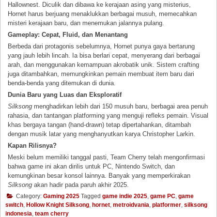
Hallownest. Diculik dan dibawa ke kerajaan asing yang misterius,
Hornet harus berjuang menaklukkan berbagai musuh, memecahkan
misteri kerajaan baru, dan menemukan jalannya pulang.
Gameplay: Cepat, Fluid, dan Menantang
Berbeda dari protagonis sebelumnya, Hornet punya gaya bertarung
yang jauh lebih lincah. Ia bisa berlari cepat, menyerang dari berbagai
arah, dan menggunakan kemampuan akrobatik unik. Sistem crafting
juga ditambahkan, memungkinkan pemain membuat item baru dari
benda-benda yang ditemukan di dunia.
Dunia Baru yang Luas dan Eksploratif
Silksong
menghadirkan lebih dari 150 musuh baru, berbagai area penuh
rahasia, dan tantangan platforming yang menguji refleks pemain. Visual
khas bergaya tangan (hand-drawn) tetap dipertahankan, ditambah
dengan musik latar yang menghanyutkan karya Christopher Larkin.
Kapan Rilisnya?
Meski belum memiliki tanggal pasti, Team Cherry telah mengonfirmasi
bahwa game ini akan dirilis untuk PC, Nintendo Switch, dan
kemungkinan besar konsol lainnya. Banyak yang memperkirakan
Silksong
akan hadir pada paruh akhir 2025.
Category:
Gaming 2025
Tagged
game indie 2025
,
game PC
,
game
switch
,
Hollow Knight Silksong
,
hornet
,
metroidvania
,
platformer
,
silksong
indonesia
,
team cherry