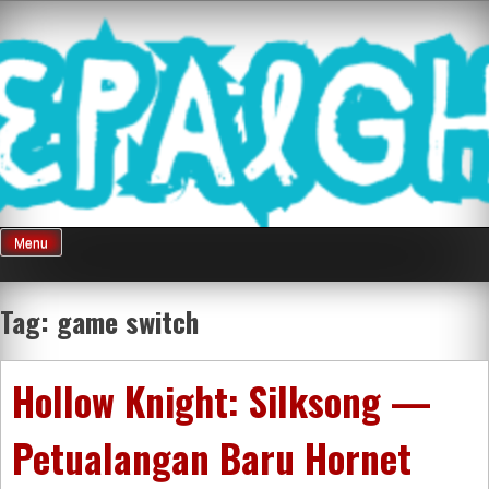
Skip
Mnepalghopa
to
content
Review Game
Terkini Paling
Menu
Seluruh Di
Tag:
game switch
Indonesia
Hollow Knight: Silksong —
Petualangan Baru Hornet