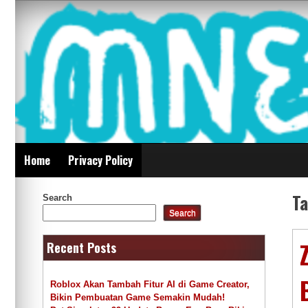
Skip
Mnepalghopa Review
to
content
Indonesia
Home
Privacy Policy
T
Search
Search
Recent Posts
Roblox Akan Tambah Fitur AI di Game Creator,
Bikin Pembuatan Game Semakin Mudah!