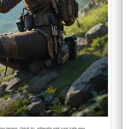
ling tegang.
Untuk itu
, adrenalin naik saat safe area