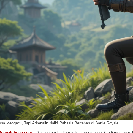
na Mengecil, Tapi Adrenalin Naik! Rahasia Bertahan di Battle Royale
Mnepalghopa.com
–
Bagi
gamer battle royale, zona mengecil jadi momen pa