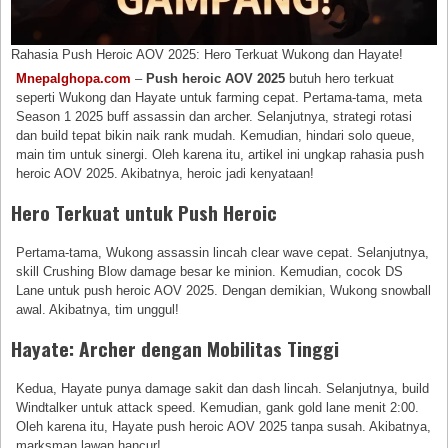
Rahasia Push Heroic AOV 2025: Hero Terkuat Wukong dan Hayate!
Mnepalghopa.com
–
Push heroic AOV 2025
butuh hero terkuat
seperti Wukong dan Hayate untuk farming cepat. Pertama-tama, meta
Season 1 2025 buff assassin dan archer. Selanjutnya, strategi rotasi
dan build tepat bikin naik rank mudah. Kemudian, hindari solo queue,
main tim untuk sinergi. Oleh karena itu, artikel ini ungkap rahasia push
heroic AOV 2025. Akibatnya, heroic jadi kenyataan!
Hero Terkuat untuk Push Heroic
Pertama-tama, Wukong assassin lincah clear wave cepat. Selanjutnya,
skill Crushing Blow damage besar ke minion. Kemudian, cocok DS
Lane untuk push heroic AOV 2025. Dengan demikian, Wukong snowball
awal. Akibatnya, tim unggul!
Hayate: Archer dengan Mobilitas Tinggi
Kedua, Hayate punya damage sakit dan dash lincah. Selanjutnya, build
Windtalker untuk attack speed. Kemudian, gank gold lane menit 2:00.
Oleh karena itu, Hayate push heroic AOV 2025 tanpa susah. Akibatnya,
marksman lawan hancur!