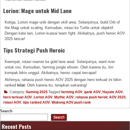
Lorion: Mage untuk Mid Lane
Ketiga, Lorion mage unik dengan skill area. Selanjutnya, build Orb of
the Magi untuk scaling. Kemudian, rotasi ke Turtle untuk objektif.
Dengan kata lain, Lorion kuasai team fight. Akibatnya, push heroic AOV
2025 lancar!
Tips Strategi Push Heroic
Keempat, rotasi roamer ke gold lane awal. Selanjutnya, ward river
untuk visi. Kemudian, farming jungle efisien. Oleh karena itu, tim
kompak bikin unggul. Akibatnya, heroic cepat tercapai!
Akhirnya, rahasia push heroic AOV 2025 dengan hero terkuat ini bikin
ranked
kilat
. Oleh karena itu, terapkan sekarang!
Category:
Gaming 2025
Tagged
farming AOV
,
gank AOV
,
Hayate AOV
,
hero terkuat AOV
,
Lorion AOV
,
Mythic AOV
,
rahasia push heroic AOV 2025
,
rotasi AOV
,
tips ranked AOV
,
Wukong AOV push rank
Search
Search
Recent Posts