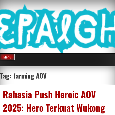
Skip
Mnepalghopa
to
content
Review Game
Terkini Paling
Menu
Seluruh Di
Tag:
farming AOV
Indonesia
Rahasia Push Heroic AOV
2025: Hero Terkuat Wukong