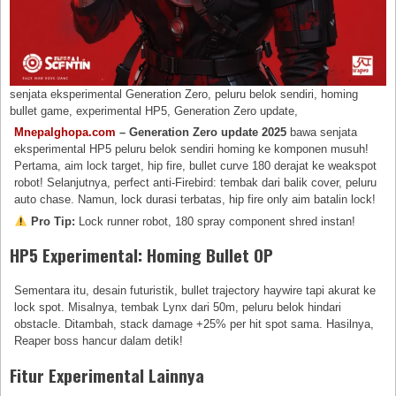
senjata eksperimental Generation Zero, peluru belok sendiri, homing
bullet game, experimental HP5, Generation Zero update,
Mnepalghopa.com
– Generation Zero update 2025
bawa senjata
eksperimental HP5 peluru belok sendiri homing ke komponen musuh!
Pertama, aim lock target, hip fire, bullet curve 180 derajat ke weakspot
robot! Selanjutnya, perfect anti-Firebird: tembak dari balik cover, peluru
auto chase. Namun, lock durasi terbatas, hip fire only aim batalin lock!
Pro Tip:
Lock runner robot, 180 spray component shred instan!
HP5 Experimental: Homing Bullet OP
Sementara itu, desain futuristik, bullet trajectory haywire tapi akurat ke
lock spot. Misalnya, tembak Lynx dari 50m, peluru belok hindari
obstacle. Ditambah, stack damage +25% per hit spot sama. Hasilnya,
Reaper boss hancur dalam detik!
Fitur Experimental Lainnya