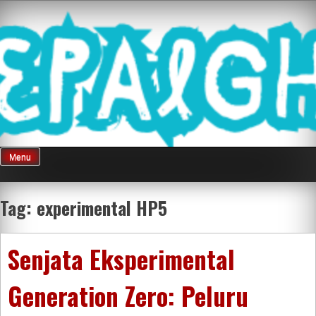
Skip
Mnepalghopa
to
content
Review Game
Terkini Paling
Menu
Seluruh Di
Tag:
experimental HP5
Indonesia
Senjata Eksperimental
Generation Zero: Peluru