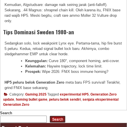
Kemudian, Algstudsare: damage naik seiring jarak (anti-falloff).
Sekarang, .44 Magnus: shrapnel chain kill. Oleh karena itu, FNIX base
raid wajib HP5. Meski begitu, craft rare ammo Moller 32 Vulture drop
only.
Tips Dominasi Sweden 1980-an
Sedangkan solo, lock weakpoint Lynx eye. Pertama-tama, hip fire burst
5 peluru. Kedua, reload signal bullet lock baru. Akhirnya, combo
sledgehammer EMP untuk clear horde.
Keunggulan:
Curve 180°, component homing, anti-cover.
Kelemahan:
Haywire trajectory, lock time limit.
Prospek:
Wipe 2026: FNIX boss immune homing?
HP5 peluru belok Generation Zero
meta baru FPS survival! Terakhir,
grind FNIX base sekarang.
Category:
Gaming 2025
Tagged
experimental HP5
,
Generation Zero
update
,
homing bullet game
,
peluru belok sendiri
,
senjata eksperimental
Generation Zero
Search
Search