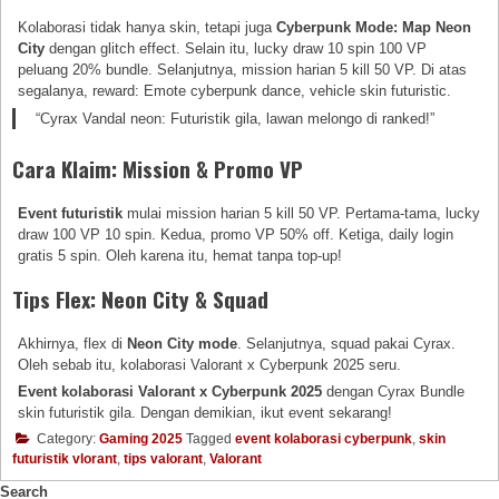
Kolaborasi tidak hanya skin, tetapi juga
Cyberpunk Mode: Map Neon
City
dengan glitch effect. Selain itu, lucky draw 10 spin 100 VP
peluang 20% bundle. Selanjutnya, mission harian 5 kill 50 VP. Di atas
segalanya, reward: Emote cyberpunk dance, vehicle skin futuristic.
“Cyrax Vandal neon: Futuristik gila, lawan melongo di ranked!”
Cara Klaim: Mission & Promo VP
Event futuristik
mulai mission harian 5 kill 50 VP. Pertama-tama, lucky
draw 100 VP 10 spin. Kedua, promo VP 50% off. Ketiga, daily login
gratis 5 spin. Oleh karena itu, hemat tanpa top-up!
Tips Flex: Neon City & Squad
Akhirnya, flex di
Neon City mode
. Selanjutnya, squad pakai Cyrax.
Oleh sebab itu, kolaborasi Valorant x Cyberpunk 2025 seru.
Event kolaborasi Valorant x Cyberpunk 2025
dengan Cyrax Bundle
skin futuristik gila. Dengan demikian, ikut event sekarang!
Category:
Gaming 2025
Tagged
event kolaborasi cyberpunk
,
skin
futuristik vlorant
,
tips valorant
,
Valorant
Search