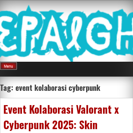
Skip
Mnepalghopa
to
content
Review Game
Terkini Paling
Menu
Seluruh Di
Tag:
event kolaborasi cyberpunk
Indonesia
Event Kolaborasi Valorant x
Cyberpunk 2025: Skin