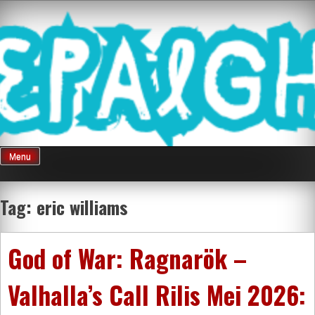
Skip
Mnepalghopa
to
content
Review Game
Terkini Paling
Menu
Seluruh Di
Tag:
eric williams
Indonesia
God of War: Ragnarök –
Valhalla’s Call Rilis Mei 2026: