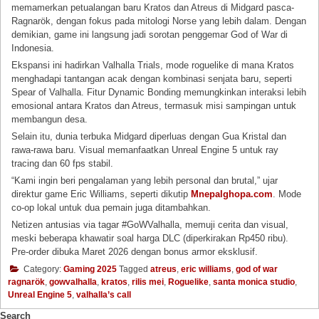
memamerkan petualangan baru Kratos dan Atreus di Midgard pasca-
Ragnarök, dengan fokus pada mitologi Norse yang lebih dalam. Dengan
demikian, game ini langsung jadi sorotan penggemar God of War di
Indonesia.
Ekspansi ini hadirkan Valhalla Trials, mode roguelike di mana Kratos
menghadapi tantangan acak dengan kombinasi senjata baru, seperti
Spear of Valhalla. Fitur Dynamic Bonding memungkinkan interaksi lebih
emosional antara Kratos dan Atreus, termasuk misi sampingan untuk
membangun desa.
Selain itu, dunia terbuka Midgard diperluas dengan Gua Kristal dan
rawa-rawa baru. Visual memanfaatkan Unreal Engine 5 untuk ray
tracing dan 60 fps stabil.
“Kami ingin beri pengalaman yang lebih personal dan brutal,” ujar
direktur game Eric Williams, seperti dikutip
Mnepalghopa.com
. Mode
co-op lokal untuk dua pemain juga ditambahkan.
Netizen antusias via tagar #GoWValhalla, memuji cerita dan visual,
meski beberapa khawatir soal harga DLC (diperkirakan Rp450 ribu).
Pre-order dibuka Maret 2026 dengan bonus armor eksklusif.
Category:
Gaming 2025
Tagged
atreus
,
eric williams
,
god of war
ragnarök
,
gowvalhalla
,
kratos
,
rilis mei
,
Roguelike
,
santa monica studio
,
Unreal Engine 5
,
valhalla’s call
Search