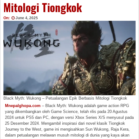
Mitologi Tiongkok
On:
June 4, 2025
Black Myth: Wukong – Petualangan Epik Berbasis Mitologi Tiongkok
Mnepalghopa.com
– Black Myth: Wukong adalah game action RPG
yang dikembangkan oleh Game Science, telah rilis pada 20 Agustus
2024 untuk PS5 dan PC, dengan versi Xbox Series X/S menyusul pada
25 Desember 2024. Mengambil inspirasi dari novel klasik Tiongkok
Journey to the West, game ini mengisahkan Sun Wukong, Raja Kera,
dalam petualangan melawan musuh mitologi di dunia yang kaya akan