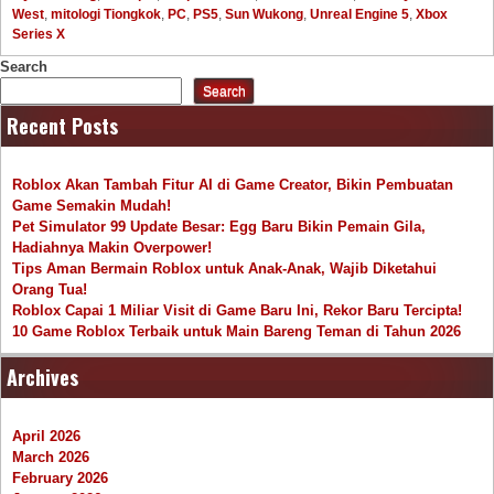
West
,
mitologi Tiongkok
,
PC
,
PS5
,
Sun Wukong
,
Unreal Engine 5
,
Xbox
Series X
Search
Search
Recent Posts
Roblox Akan Tambah Fitur AI di Game Creator, Bikin Pembuatan
Game Semakin Mudah!
Pet Simulator 99 Update Besar: Egg Baru Bikin Pemain Gila,
Hadiahnya Makin Overpower!
Tips Aman Bermain Roblox untuk Anak-Anak, Wajib Diketahui
Orang Tua!
Roblox Capai 1 Miliar Visit di Game Baru Ini, Rekor Baru Tercipta!
10 Game Roblox Terbaik untuk Main Bareng Teman di Tahun 2026
Archives
April 2026
March 2026
February 2026