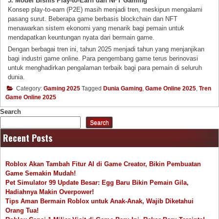
5. Model Bisnis Play-to-Earn dan NFT Gaming
Konsep play-to-earn (P2E) masih menjadi tren, meskipun mengalami
pasang surut. Beberapa game berbasis blockchain dan NFT
menawarkan sistem ekonomi yang menarik bagi pemain untuk
mendapatkan keuntungan nyata dari bermain game.
Dengan berbagai tren ini, tahun 2025 menjadi tahun yang menjanjikan
bagi industri game online. Para pengembang game terus berinovasi
untuk menghadirkan pengalaman terbaik bagi para pemain di seluruh
dunia.
Category:
Gaming 2025
Tagged
Dunia Gaming
,
Game Online 2025
,
Tren
Game Online 2025
Search
Search
Recent Posts
Roblox Akan Tambah Fitur AI di Game Creator, Bikin Pembuatan
Game Semakin Mudah!
Pet Simulator 99 Update Besar: Egg Baru Bikin Pemain Gila,
Hadiahnya Makin Overpower!
Tips Aman Bermain Roblox untuk Anak-Anak, Wajib Diketahui
Orang Tua!