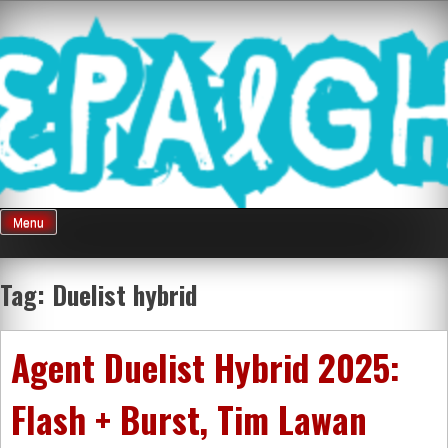
Skip
Mnepalghopa
to
content
Review Game
Terkini Paling
Menu
Seluruh Di
Tag:
Duelist hybrid
Indonesia
Agent Duelist Hybrid 2025:
Flash + Burst, Tim Lawan