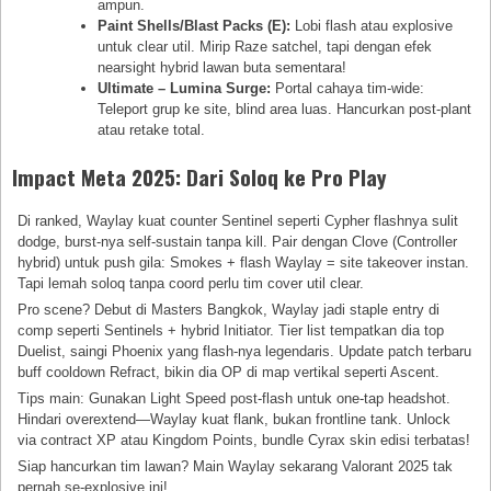
ampun.
Paint Shells/Blast Packs (E):
Lobi flash atau explosive
untuk clear util. Mirip Raze satchel, tapi dengan efek
nearsight hybrid lawan buta sementara!
Ultimate – Lumina Surge:
Portal cahaya tim-wide:
Teleport grup ke site, blind area luas. Hancurkan post-plant
atau retake total.
Impact Meta 2025: Dari Soloq ke Pro Play
Di ranked, Waylay kuat counter Sentinel seperti Cypher flashnya sulit
dodge, burst-nya self-sustain tanpa kill. Pair dengan Clove (Controller
hybrid) untuk push gila: Smokes + flash Waylay = site takeover instan.
Tapi lemah soloq tanpa coord perlu tim cover util clear.
Pro scene? Debut di Masters Bangkok, Waylay jadi staple entry di
comp seperti Sentinels + hybrid Initiator. Tier list tempatkan dia top
Duelist, saingi Phoenix yang flash-nya legendaris. Update patch terbaru
buff cooldown Refract, bikin dia OP di map vertikal seperti Ascent.
Tips main: Gunakan Light Speed post-flash untuk one-tap headshot.
Hindari overextend—Waylay kuat flank, bukan frontline tank. Unlock
via contract XP atau Kingdom Points, bundle Cyrax skin edisi terbatas!
Siap hancurkan tim lawan? Main Waylay sekarang Valorant 2025 tak
pernah se-explosive ini!