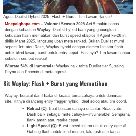
Agent Duelist Hybrid 2025: Flash + Burst, Tim Lawan Hancur!
Mnepalghopa.com
– Valorant Season 2025 Act 5
makin panas
dengan kehadiran
Waylay
, Duelist hybrid baru yang gabungkan
kekuatan flash mematikan dan burst speed eksplosif! Agent ke-28 ini,
dirilis Maret 2025, langsung ubah meta ranked. Bukan Duelist murni
seperti Jett atau Raze, Waylay hybrid dengan elemen Initiator flash
untuk blind lawan, burst untuk entry cepat. Hasilnya? Tim lawan hancur
sebelum sempat reaksi!
Winrate 54% di Immortal+
: Waylay naik tahta Duelist tier S, saingi
Reyna dan Phoenix di meta agresif.
Kit Waylay: Flash + Burst yang Mematikan
Waylay, berasal dari Thailand, kuasai tema cahaya untuk dominasi
site. Kitnya dirancang entry fragger hybrid, ideal soloq atau tim coord.
Refract (C):
Buat beacon cahaya di lantai. Reactivate:
Dash balik sebagai mote cahaya—invulnerable! Sempurna
flank aman atau retake cepat.
Light Speed (Q):
Burst speed instan untuk entry agresif.
Gabung flash untuk blind musuh, lalu rush site tanpa