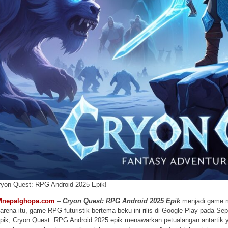
ryon Quest: RPG Android 2025 Epik!
Mnepalghopa.com
–
Cryon Quest: RPG Android 2025 Epik
menjadi game mo
arena itu, game RPG futuristik bertema beku ini rilis di Google Play pada 
pik, Cryon Quest: RPG Android 2025 epik menawarkan petualangan antartik yang