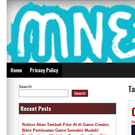
Skip
Mnepalghopa Review
to
content
Indonesia
Home
Privacy Policy
T
Search
Search
Recent Posts
O
Roblox Akan Tambah Fitur AI di Game Creator,
Bikin Pembuatan Game Semakin Mudah!