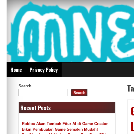
Skip
Mnepalghopa Review
to
content
Indonesia
Home
Privacy Policy
T
Search
Search
Recent Posts
Roblox Akan Tambah Fitur AI di Game Creator,
Bikin Pembuatan Game Semakin Mudah!