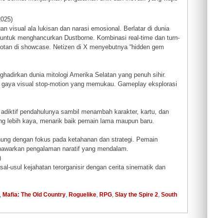
2025)
 visual ala lukisan dan narasi emosional. Berlatar di dunia
 untuk menghancurkan Dustborne. Kombinasi real-time dan turn-
otan di showcase. Netizen di X menyebutnya “hidden gem
adirkan dunia mitologi Amerika Selatan yang penuh sihir.
n gaya visual stop-motion yang memukau. Gameplay eksplorasi
 adiktif pendahulunya sambil menambah karakter, kartu, dan
ng lebih kaya, menarik baik pemain lama maupun baru.
nung dengan fokus pada ketahanan dan strategi. Pemain
enawarkan pengalaman naratif yang mendalam.
)
asal-usul kejahatan terorganisir dengan cerita sinematik dan
,
Mafia: The Old Country
,
Roguelike
,
RPG
,
Slay the Spire 2
,
South