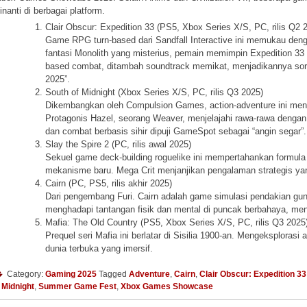
inanti di berbagai platform.
Clair Obscur: Expedition 33 (PS5, Xbox Series X/S, PC, rilis Q2 
Game RPG turn-based dari Sandfall Interactive ini memukau dengan
fantasi Monolith yang misterius, pemain memimpin Expedition 33
based combat, ditambah soundtrack memikat, menjadikannya sor
2025”.
South of Midnight (Xbox Series X/S, PC, rilis Q3 2025)
Dikembangkan oleh Compulsion Games, action-adventure ini mengh
Protagonis Hazel, seorang Weaver, menjelajahi rawa-rawa denga
dan combat berbasis sihir dipuji GameSpot sebagai “angin segar”.
Slay the Spire 2 (PC, rilis awal 2025)
Sekuel game deck-building roguelike ini mempertahankan formula
mekanisme baru. Mega Crit menjanjikan pengalaman strategis ya
Cairn (PC, PS5, rilis akhir 2025)
Dari pengembang Furi. Cairn adalah game simulasi pendakian gu
menghadapi tantangan fisik dan mental di puncak berbahaya, m
Mafia: The Old Country (PS5, Xbox Series X/S, PC, rilis Q3 2025
Prequel seri Mafia ini berlatar di Sisilia 1900-an. Mengeksplorasi 
dunia terbuka yang imersif.
Category:
Gaming 2025
Tagged
Adventure
,
Cairn
,
Clair Obscur: Expedition 33
 Midnight
,
Summer Game Fest
,
Xbox Games Showcase