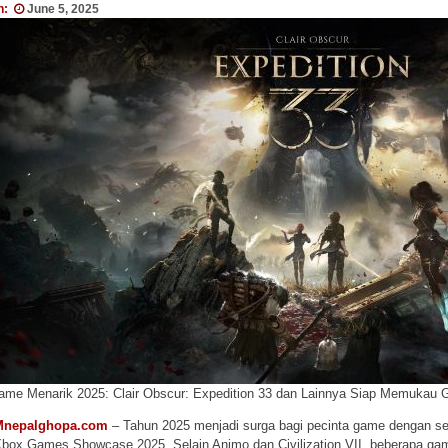
n:
June 5, 2025
ame Menarik 2025: Clair Obscur: Expedition 33 dan Lainnya Siap Memukau
Mnepalghopa.com
– Tahun 2025 menjadi surga bagi pecinta game dengan s
box Games Showcase 2025. Selain Animo dan Civilization VII, beberapa game