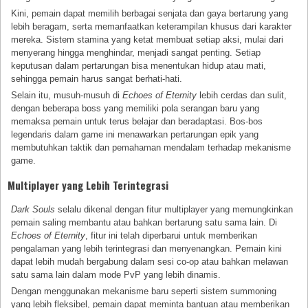
Kini, pemain dapat memilih berbagai senjata dan gaya bertarung yang
lebih beragam, serta memanfaatkan keterampilan khusus dari karakter
mereka. Sistem stamina yang ketat membuat setiap aksi, mulai dari
menyerang hingga menghindar, menjadi sangat penting. Setiap
keputusan dalam pertarungan bisa menentukan hidup atau mati,
sehingga pemain harus sangat berhati-hati.
Selain itu, musuh-musuh di
Echoes of Eternity
lebih cerdas dan sulit,
dengan beberapa boss yang memiliki pola serangan baru yang
memaksa pemain untuk terus belajar dan beradaptasi. Bos-bos
legendaris dalam game ini menawarkan pertarungan epik yang
membutuhkan taktik dan pemahaman mendalam terhadap mekanisme
game.
Multiplayer yang Lebih Terintegrasi
Dark Souls
selalu dikenal dengan fitur multiplayer yang memungkinkan
pemain saling membantu atau bahkan bertarung satu sama lain. Di
Echoes of Eternity
, fitur ini telah diperbarui untuk memberikan
pengalaman yang lebih terintegrasi dan menyenangkan. Pemain kini
dapat lebih mudah bergabung dalam sesi co-op atau bahkan melawan
satu sama lain dalam mode PvP yang lebih dinamis.
Dengan menggunakan mekanisme baru seperti sistem summoning
yang lebih fleksibel, pemain dapat meminta bantuan atau memberikan