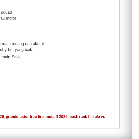
k squad
tau motor
a main tenang dan akurat.
stry tim yang baik.
, main Solo.
026
,
grandmaster free fire
,
meta ff 2026
,
push rank ff
,
solo vs