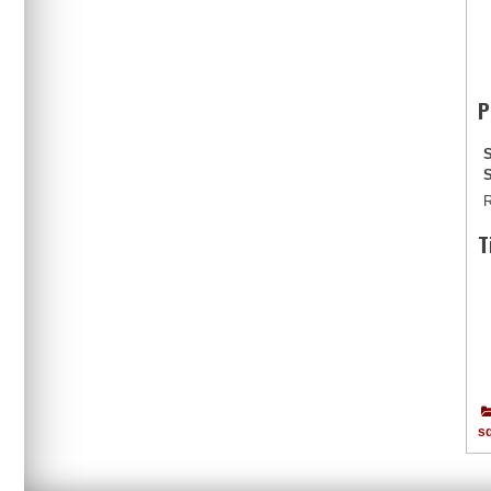
P
R
T
s