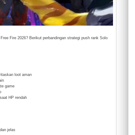
Free Fire 2026? Berikut perbandingan strategi push rank Solo
oritaskan loot aman
ain
ate game
o
 saat HP rendah
dan jelas