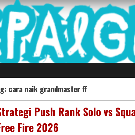
 Game Terkini Palin
ag:
cara naik grandmaster ff
Strategi Push Rank Solo vs Squ
Free Fire 2026