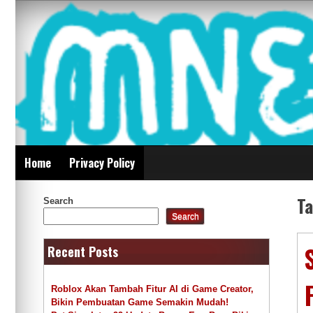
Skip
Mnepalghopa Review
to
content
Indonesia
Home
Privacy Policy
T
Search
Search
Recent Posts
Roblox Akan Tambah Fitur AI di Game Creator,
Bikin Pembuatan Game Semakin Mudah!