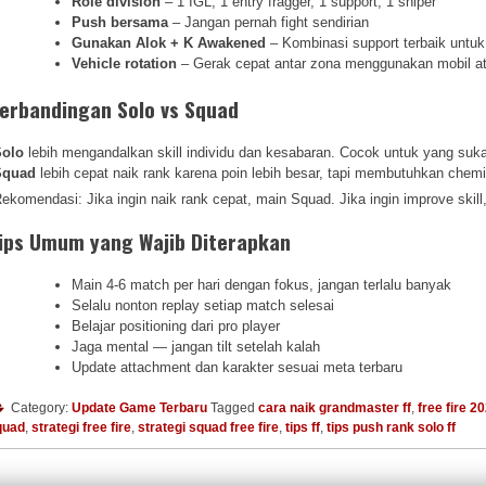
Role division
– 1 IGL, 1 entry fragger, 1 support, 1 sniper
Push bersama
– Jangan pernah fight sendirian
Gunakan Alok + K Awakened
– Kombinasi support terbaik untu
Vehicle rotation
– Gerak cepat antar zona menggunakan mobil a
erbandingan Solo vs Squad
Solo
lebih mengandalkan skill individu dan kesabaran. Cocok untuk yang suk
Squad
lebih cepat naik rank karena poin lebih besar, tapi membutuhkan chemi
ekomendasi: Jika ingin naik rank cepat, main Squad. Jika ingin improve skill
ips Umum yang Wajib Diterapkan
Main 4-6 match per hari dengan fokus, jangan terlalu banyak
Selalu nonton replay setiap match selesai
Belajar positioning dari pro player
Jaga mental — jangan tilt setelah kalah
Update attachment dan karakter sesuai meta terbaru
Category:
Update Game Terbaru
Tagged
cara naik grandmaster ff
,
free fire 2
quad
,
strategi free fire
,
strategi squad free fire
,
tips ff
,
tips push rank solo ff