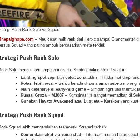
trategi Push Rank Solo vs Squad
Mnepalghopa.com
– Mau cepat naik rank dari Heroic sampai Grandmaster di 
ersus Squad yang paling ampuh berdasarkan meta terkini.
trategi Push Rank Solo
ode Solo menguji kemampuan individu. Strategi paling efektif saat ini:
Landing spot sepi tapi dekat zona akhir
– Hindari hot drop, pri
Rotasi lebih awal
– Selalu berada di zona aman sebelum orang l
Main defensive di early-mid game
– Simpan fight besar untuk l
Kuasai Groza + M1887
– Kombinasi ini sangat mematikan di Sol
Gunakan Hayato Awakened atau Luqueta
– Karakter yang kuat
trategi Push Rank Squad
ode Squad lebih mengandalkan teamwork. Strategi terbaik:
Komunikasi aktif via voice chat
– Informasi musuh harus cepat 