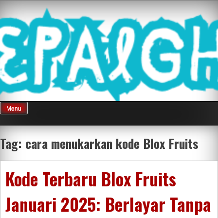
Skip
Mnepalghopa
to
content
Review Game
Terkini Paling
Menu
Seluruh Di
Tag:
cara menukarkan kode Blox Fruits
Indonesia
Kode Terbaru Blox Fruits
Januari 2025: Berlayar Tanpa