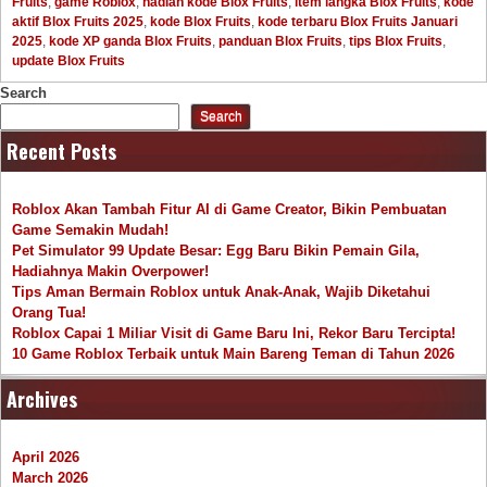
Fruits
,
game Roblox
,
hadiah kode Blox Fruits
,
item langka Blox Fruits
,
kode
aktif Blox Fruits 2025
,
kode Blox Fruits
,
kode terbaru Blox Fruits Januari
2025
,
kode XP ganda Blox Fruits
,
panduan Blox Fruits
,
tips Blox Fruits
,
update Blox Fruits
Search
Search
Recent Posts
Roblox Akan Tambah Fitur AI di Game Creator, Bikin Pembuatan
Game Semakin Mudah!
Pet Simulator 99 Update Besar: Egg Baru Bikin Pemain Gila,
Hadiahnya Makin Overpower!
Tips Aman Bermain Roblox untuk Anak-Anak, Wajib Diketahui
Orang Tua!
Roblox Capai 1 Miliar Visit di Game Baru Ini, Rekor Baru Tercipta!
10 Game Roblox Terbaik untuk Main Bareng Teman di Tahun 2026
Archives
April 2026
March 2026