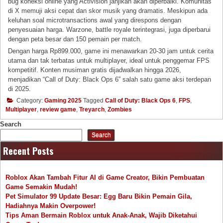
bug koneksi online yang Activision janjikan akan diperbaiki. Komunitas
di X memuji aksi cepat dan skor musik yang dramatis. Meskipun ada
keluhan soal microtransactions awal yang direspons dengan
penyesuaian harga. Warzone, battle royale terintegrasi, juga diperbarui
dengan peta besar dan 150 pemain per match.
Dengan harga Rp899.000, game ini menawarkan 20-30 jam untuk cerita
utama dan tak terbatas untuk multiplayer, ideal untuk penggemar FPS
kompetitif. Konten musiman gratis dijadwalkan hingga 2026,
menjadikan “Call of Duty: Black Ops 6” salah satu game aksi terdepan
di 2025.
Category:
Gaming 2025
Tagged
Call of Duty: Black Ops 6
,
FPS
,
Multiplayer
,
review game
,
Treyarch
,
Zombies
Search
Search
Recent Posts
Roblox Akan Tambah Fitur AI di Game Creator, Bikin Pembuatan
Game Semakin Mudah!
Pet Simulator 99 Update Besar: Egg Baru Bikin Pemain Gila,
Hadiahnya Makin Overpower!
Tips Aman Bermain Roblox untuk Anak-Anak, Wajib Diketahui