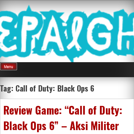
Skip
Mnepalghopa
to
content
Review Game
Terkini Paling
Menu
Seluruh Di
Tag:
Call of Duty: Black Ops 6
Indonesia
Review Game: “Call of Duty:
Black Ops 6” – Aksi Militer