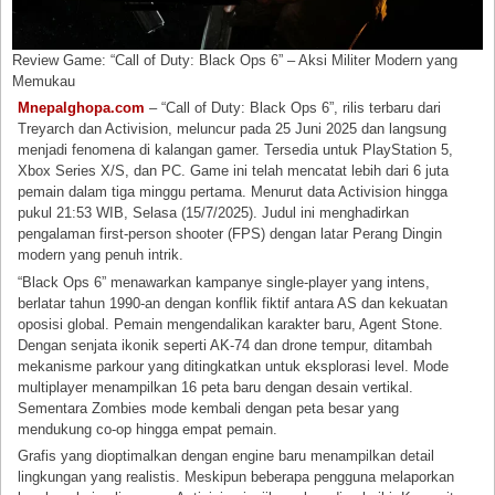
Review Game: “Call of Duty: Black Ops 6” – Aksi Militer Modern yang
Memukau
Mnepalghopa.com
– “Call of Duty: Black Ops 6”, rilis terbaru dari
Treyarch dan Activision, meluncur pada 25 Juni 2025 dan langsung
menjadi fenomena di kalangan gamer. Tersedia untuk PlayStation 5,
Xbox Series X/S, dan PC. Game ini telah mencatat lebih dari 6 juta
pemain dalam tiga minggu pertama. Menurut data Activision hingga
pukul 21:53 WIB, Selasa (15/7/2025). Judul ini menghadirkan
pengalaman first-person shooter (FPS) dengan latar Perang Dingin
modern yang penuh intrik.
“Black Ops 6” menawarkan kampanye single-player yang intens,
berlatar tahun 1990-an dengan konflik fiktif antara AS dan kekuatan
oposisi global. Pemain mengendalikan karakter baru, Agent Stone.
Dengan senjata ikonik seperti AK-74 dan drone tempur, ditambah
mekanisme parkour yang ditingkatkan untuk eksplorasi level. Mode
multiplayer menampilkan 16 peta baru dengan desain vertikal.
Sementara Zombies mode kembali dengan peta besar yang
mendukung co-op hingga empat pemain.
Grafis yang dioptimalkan dengan engine baru menampilkan detail
lingkungan yang realistis. Meskipun beberapa pengguna melaporkan