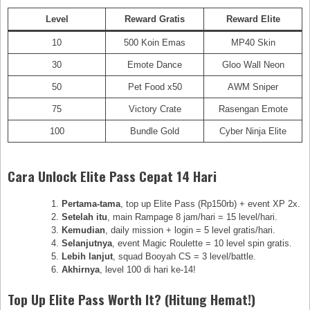
Level
Reward Gratis
Reward Elite
10
500 Koin Emas
MP40 Skin
30
Emote Dance
Gloo Wall Neon
50
Pet Food x50
AWM Sniper
75
Victory Crate
Rasengan Emote
100
Bundle Gold
Cyber Ninja Elite
Cara Unlock Elite Pass Cepat 14 Hari
Pertama-tama
, top up Elite Pass (Rp150rb) + event XP 2x.
Setelah itu
, main Rampage 8 jam/hari = 15 level/hari.
Kemudian
, daily mission + login = 5 level gratis/hari.
Selanjutnya
, event Magic Roulette = 10 level spin gratis.
Lebih lanjut
, squad Booyah CS = 3 level/battle.
Akhirnya
, level 100 di hari ke-14!
Top Up Elite Pass Worth It? (Hitung Hemat!)