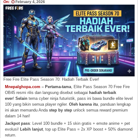
On:
February 4, 2026
Free Fire Elite Pass Season 70: Hadiah Terbaik Ever!
Mnepalghopa.com
– Pertama-tama
, Elite Pass Season 70 Free Fire
OB45 resmi rilis dan langsung disebut sebagai
hadiah terbaik
ever
!
Selain
tema cyber ninja futuristik, pass ini bawa bundle elite level
100 yang bikin semua player ngiler.
Oleh karena itu
, panduan lengkap
ini akan memandu Anda
step by step
unlock semua reward premium
dalam 14 hari!
Jackpot pass
: Level 100 bundle + 15 skin gratis + emote anime + pet
evolusi!
Lebih lanjut
, top up Elite Pass = 2x XP boost + 50% diamond
return.