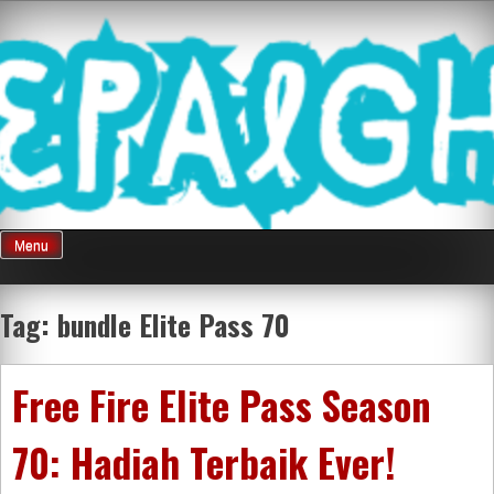
Skip
Mnepalghopa
to
content
Review Game
Terkini Paling
Menu
Seluruh Di
Tag:
bundle Elite Pass 70
Indonesia
Free Fire Elite Pass Season
70: Hadiah Terbaik Ever!