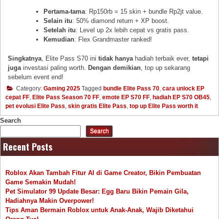
Pertama-tama
: Rp150rb = 15 skin + bundle Rp2jt value.
Selain itu
: 50% diamond return + XP boost.
Setelah itu
: Level up 2x lebih cepat vs gratis pass.
Kemudian
: Flex Grandmaster ranked!
Singkatnya
, Elite Pass S70 ini
tidak hanya
hadiah terbaik ever,
tetapi
juga
investasi paling worth.
Dengan demikian
, top up sekarang
sebelum event end!
Category:
Gaming 2025
Tagged
bundle Elite Pass 70
,
cara unlock EP
cepat FF
,
Elite Pass Season 70 FF
,
emote EP S70 FF
,
hadiah EP S70 OB45
,
pet evolusi Elite Pass
,
skin gratis Elite Pass
,
top up Elite Pass worth it
Search
Search
Recent Posts
Roblox Akan Tambah Fitur AI di Game Creator, Bikin Pembuatan
Game Semakin Mudah!
Pet Simulator 99 Update Besar: Egg Baru Bikin Pemain Gila,
Hadiahnya Makin Overpower!
Tips Aman Bermain Roblox untuk Anak-Anak, Wajib Diketahui