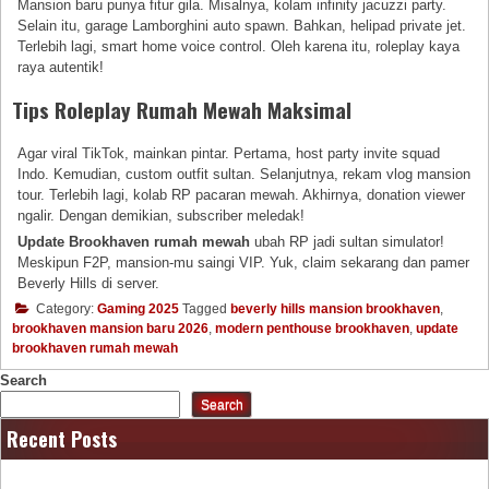
Mansion baru punya fitur gila. Misalnya, kolam infinity jacuzzi party.
Selain itu, garage Lamborghini auto spawn. Bahkan, helipad private jet.
Terlebih lagi, smart home voice control. Oleh karena itu, roleplay kaya
raya autentik!
Tips Roleplay Rumah Mewah Maksimal
Agar viral TikTok, mainkan pintar. Pertama, host party invite squad
Indo. Kemudian, custom outfit sultan. Selanjutnya, rekam vlog mansion
tour. Terlebih lagi, kolab RP pacaran mewah. Akhirnya, donation viewer
ngalir. Dengan demikian, subscriber meledak!
Update Brookhaven rumah mewah
ubah RP jadi sultan simulator!
Meskipun F2P, mansion-mu saingi VIP. Yuk, claim sekarang dan pamer
Beverly Hills di server.
Category:
Gaming 2025
Tagged
beverly hills mansion brookhaven
,
brookhaven mansion baru 2026
,
modern penthouse brookhaven
,
update
brookhaven rumah mewah
Search
Search
Recent Posts