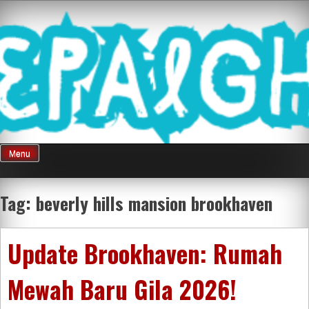
Skip
Mnepalghopa
to
content
Review Game
Terkini Paling
Menu
Seluruh Di
Tag:
beverly hills mansion brookhaven
Indonesia
Update Brookhaven: Rumah
Mewah Baru Gila 2026!