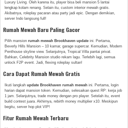
Luxury Living. Oleh karena itu, player bisa beli mansion 5 lantai
lengkap kolam renang. Selain itu, custom interior mewah gratis.
Akibatnya, roleplay pacaran atau party jadi epic. Dengan demikian,
server Indo langsung full!
Rumah Mewah Baru Paling Gacor
Pilih mansion
rumah mewah Brookhaven update
ini. Pertama,
Beverly Hills Mansion – 10 kamar, garage supercar. Kemudian, Modern
Penthouse skyline view. Selanjutnya, Tropical Villa pantai privat.
Bahkan, Celebrity Mansion studio rekam lagu. Terlebih lagi, semua
unlock F2P event. Jadi, flexing roleplay sultan!
Cara Dapat Rumah Mewah Gratis
Ikuti langkah
update Brookhaven rumah mewah
ini. Pertama, login
harian dapat mansion token. Kemudian, selesaikan quest RP: kerja job
1 jam. Selanjutnya, trade money dengan pro player. Setelah itu, event
build contest juara. Akhirnya, rebirth money multiplier x10. Meskipun
begitu, server hop plot VIP!
Fitur Rumah Mewah Terbaru