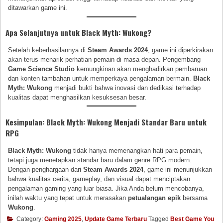
ditawarkan game ini.
Apa Selanjutnya untuk Black Myth: Wukong?
Setelah keberhasilannya di
Steam Awards 2024
, game ini diperkirakan
akan terus menarik perhatian pemain di masa depan. Pengembang
Game Science Studio
kemungkinan akan menghadirkan pembaruan
dan konten tambahan untuk memperkaya pengalaman bermain.
Black
Myth: Wukong
menjadi bukti bahwa inovasi dan dedikasi terhadap
kualitas dapat menghasilkan kesuksesan besar.
Kesimpulan: Black Myth: Wukong Menjadi Standar Baru untuk
RPG
Black Myth: Wukong
tidak hanya memenangkan hati para pemain,
tetapi juga menetapkan standar baru dalam genre RPG modern.
Dengan penghargaan dari
Steam Awards 2024
, game ini menunjukkan
bahwa kualitas cerita, gameplay, dan visual dapat menciptakan
pengalaman gaming yang luar biasa. Jika Anda belum mencobanya,
inilah waktu yang tepat untuk merasakan
petualangan epik
bersama
Wukong
.
Category:
Gaming 2025
,
Update Game Terbaru
Tagged
Best Game You