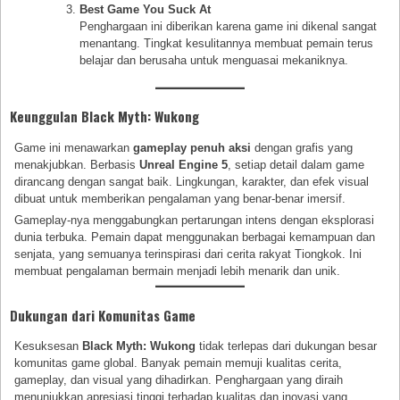
Best Game You Suck At
Penghargaan ini diberikan karena game ini dikenal sangat
menantang. Tingkat kesulitannya membuat pemain terus
belajar dan berusaha untuk menguasai mekaniknya.
Keunggulan Black Myth: Wukong
Game ini menawarkan
gameplay penuh aksi
dengan grafis yang
menakjubkan. Berbasis
Unreal Engine 5
, setiap detail dalam game
dirancang dengan sangat baik. Lingkungan, karakter, dan efek visual
dibuat untuk memberikan pengalaman yang benar-benar imersif.
Gameplay-nya menggabungkan pertarungan intens dengan eksplorasi
dunia terbuka. Pemain dapat menggunakan berbagai kemampuan dan
senjata, yang semuanya terinspirasi dari cerita rakyat Tiongkok. Ini
membuat pengalaman bermain menjadi lebih menarik dan unik.
Dukungan dari Komunitas Game
Kesuksesan
Black Myth: Wukong
tidak terlepas dari dukungan besar
komunitas game global. Banyak pemain memuji kualitas cerita,
gameplay, dan visual yang dihadirkan. Penghargaan yang diraih
menunjukkan apresiasi tinggi terhadap kualitas dan inovasi yang