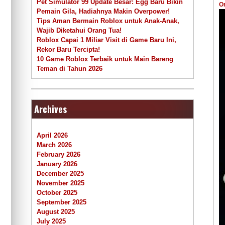
Pet Simulator 99 Update Besar: Egg Baru Bikin
O
Pemain Gila, Hadiahnya Makin Overpower!
Tips Aman Bermain Roblox untuk Anak-Anak,
Wajib Diketahui Orang Tua!
Roblox Capai 1 Miliar Visit di Game Baru Ini,
Rekor Baru Tercipta!
10 Game Roblox Terbaik untuk Main Bareng
Teman di Tahun 2026
Archives
April 2026
March 2026
February 2026
January 2026
December 2025
November 2025
October 2025
September 2025
August 2025
July 2025