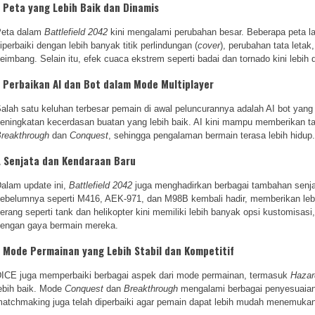
. Peta yang Lebih Baik dan Dinamis
Peta dalam
Battlefield 2042
kini mengalami perubahan besar. Beberapa peta lam
iperbaiki dengan lebih banyak titik perlindungan (
cover
), perubahan tata letak
eimbang. Selain itu, efek cuaca ekstrem seperti badai dan tornado kini leb
. Perbaikan AI dan Bot dalam Mode Multiplayer
alah satu keluhan terbesar pemain di awal peluncurannya adalah AI bot yang 
eningkatan kecerdasan buatan yang lebih baik. AI kini mampu memberikan ta
reakthrough
dan
Conquest
, sehingga pengalaman bermain terasa lebih hidup
. Senjata dan Kendaraan Baru
alam update ini,
Battlefield 2042
juga menghadirkan berbagai tambahan senjat
ebelumnya seperti M416, AEK-971, dan M98B kembali hadir, memberikan lebih
erang seperti tank dan helikopter kini memiliki lebih banyak opsi kustomis
engan gaya bermain mereka.
. Mode Permainan yang Lebih Stabil dan Kompetitif
ICE juga memperbaiki berbagai aspek dari mode permainan, termasuk
Hazar
ebih baik. Mode
Conquest
dan
Breakthrough
mengalami berbagai penyesuaian 
atchmaking juga telah diperbaiki agar pemain dapat lebih mudah menemukan 