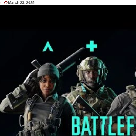
n:
March 23, 2025