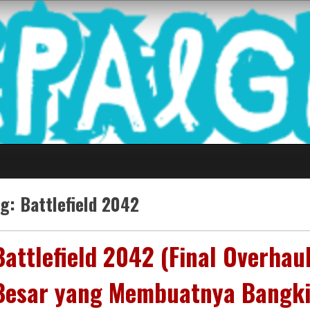
 Game Terkini Palin
ag:
Battlefield 2042
Battlefield 2042 (Final Overha
Besar yang Membuatnya Bangki