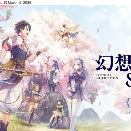
n:
March 5, 2025