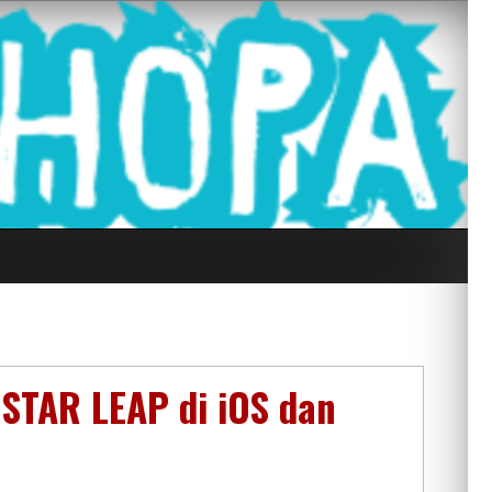
g Seluruh Di
STAR LEAP di iOS dan