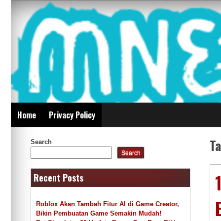
Skip
Mnepalghopa Review
to
content
Indonesia
Home
Privacy Policy
T
Search
Search
Recent Posts
Roblox Akan Tambah Fitur AI di Game Creator,
Bikin Pembuatan Game Semakin Mudah!