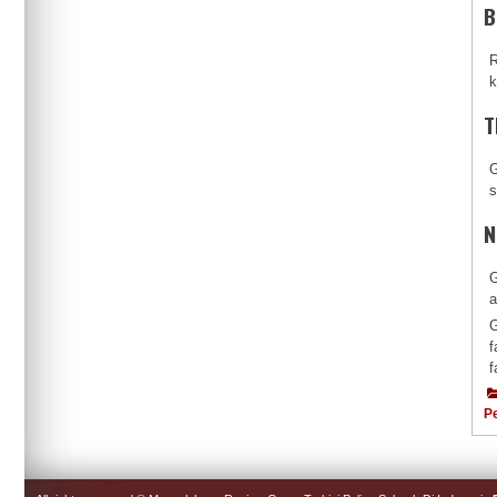
B
R
k
T
G
s
N
G
a
G
f
f
P