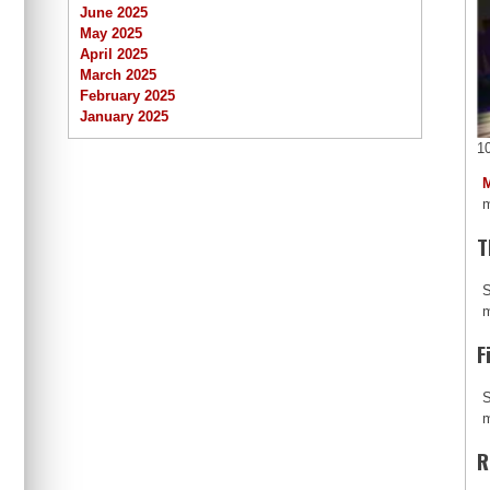
June 2025
May 2025
April 2025
March 2025
February 2025
January 2025
1
m
T
S
m
F
S
m
R