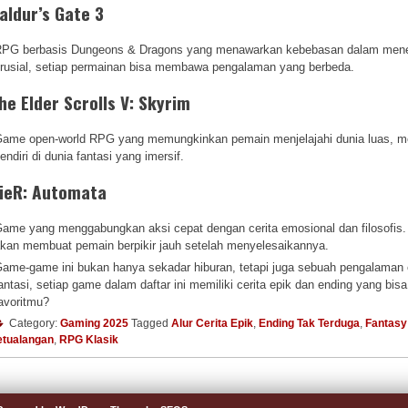
aldur’s Gate 3
PG berbasis Dungeons & Dragons yang menawarkan kebebasan dalam menent
rusial, setiap permainan bisa membawa pengalaman yang berbeda.
he Elder Scrolls V: Skyrim
ame open-world RPG yang memungkinkan pemain menjelajahi dunia luas, me
endiri di dunia fantasi yang imersif.
ieR: Automata
ame yang menggabungkan aksi cepat dengan cerita emosional dan filosofis.
kan membuat pemain berpikir jauh setelah menyelesaikannya.
ame-game ini bukan hanya sekadar hiburan, tetapi juga sebuah pengalaman e
antasi, setiap game dalam daftar ini memiliki cerita epik dan ending yang b
avoritmu?
Category:
Gaming 2025
Tagged
Alur Cerita Epik
,
Ending Tak Terduga
,
Fantasy
etualangan
,
RPG Klasik