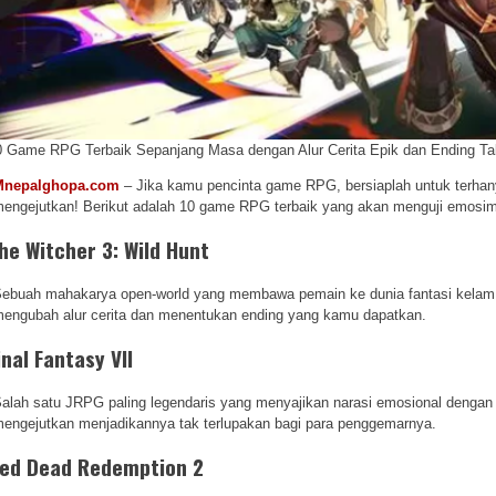
0 Game RPG Terbaik Sepanjang Masa dengan Alur Cerita Epik dan Ending Ta
Mnepalghopa.com
– Jika kamu pencinta game RPG, bersiaplah untuk terhanyu
engejutkan! Berikut adalah 10 game RPG terbaik yang akan menguji emosi
he Witcher 3: Wild Hunt
ebuah mahakarya open-world yang membawa pemain ke dunia fantasi kelam p
engubah alur cerita dan menentukan ending yang kamu dapatkan.
inal Fantasy VII
alah satu JRPG paling legendaris yang menyajikan narasi emosional dengan ka
engejutkan menjadikannya tak terlupakan bagi para penggemarnya.
ed Dead Redemption 2