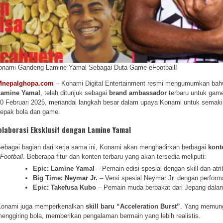
onami Gandeng Lamine Yamal Sebagai Duta Game eFootball!
Mnepalghopa.com
– Konami Digital Entertainment resmi mengumumkan bahw
Lamine Yamal
, telah ditunjuk sebagai
brand ambassador
terbaru untuk gam
0 Februari 2025, menandai langkah besar dalam upaya Konami untuk semak
epak bola dan game.
olaborasi Eksklusif dengan Lamine Yamal
ebagai bagian dari kerja sama ini, Konami akan menghadirkan berbagai
kont
Football
. Beberapa fitur dan konten terbaru yang akan tersedia meliputi:
Epic: Lamine Yamal
– Pemain edisi spesial dengan skill dan atri
Big Time: Neymar Jr.
– Versi spesial Neymar Jr. dengan performa
Epic: Takefusa Kubo
– Pemain muda berbakat dari Jepang dalam 
onami juga memperkenalkan
skill baru “Acceleration Burst”
. Yang memungk
enggiring bola, memberikan pengalaman bermain yang lebih realistis.