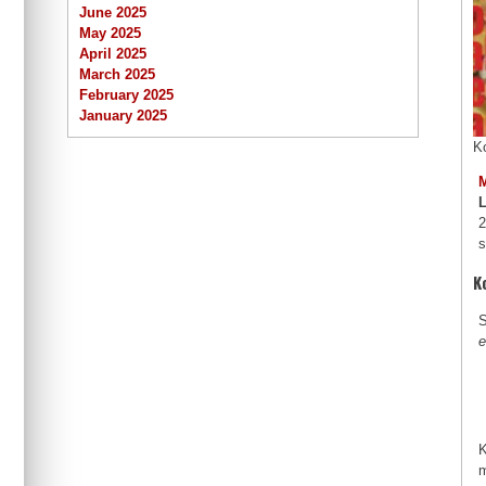
June 2025
May 2025
April 2025
March 2025
February 2025
January 2025
K
2
s
K
S
e
K
m