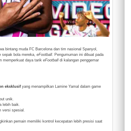
a bintang muda FC Barcelona dan tim nasional Spanyol,
e sepak bola mereka,
eFootball
. Pengumuman ini dibuat pada
in memperkuat daya tarik
eFootball
di kalangan penggemar
en eksklusif
yang menampilkan Lamine Yamal dalam game
but unik.
 lebih baik.
versi spesial.
inkan pemain memiliki kontrol kecepatan lebih presisi saat