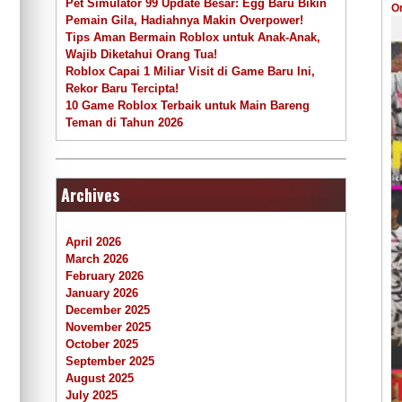
Pet Simulator 99 Update Besar: Egg Baru Bikin
O
Pemain Gila, Hadiahnya Makin Overpower!
Tips Aman Bermain Roblox untuk Anak-Anak,
Wajib Diketahui Orang Tua!
Roblox Capai 1 Miliar Visit di Game Baru Ini,
Rekor Baru Tercipta!
10 Game Roblox Terbaik untuk Main Bareng
Teman di Tahun 2026
Archives
April 2026
March 2026
February 2026
January 2026
December 2025
November 2025
October 2025
September 2025
August 2025
July 2025