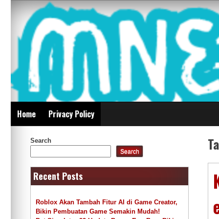
Skip
Mnepalghopa Review
to
content
Indonesia
Home
Privacy Policy
T
Search
Search
Recent Posts
Roblox Akan Tambah Fitur AI di Game Creator,
Bikin Pembuatan Game Semakin Mudah!