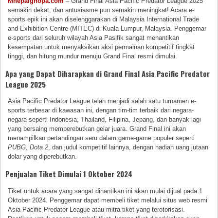
Mnepalghopa.com
– Grand Final Asia Pacific Predator League 2025
semakin dekat, dan antusiasme pun semakin meningkat! Acara e-
sports epik ini akan diselenggarakan di Malaysia International Trade
and Exhibition Centre (MITEC) di Kuala Lumpur, Malaysia. Penggemar
e-sports dari seluruh wilayah Asia Pasifik sangat menantikan
kesempatan untuk menyaksikan aksi permainan kompetitif tingkat
tinggi, dan hitung mundur menuju Grand Final resmi dimulai.
Apa yang Dapat Diharapkan di Grand Final Asia Pacific Predator
League 2025
Asia Pacific Predator League telah menjadi salah satu turnamen e-
sports terbesar di kawasan ini, dengan tim-tim terbaik dari negara-
negara seperti Indonesia, Thailand, Filipina, Jepang, dan banyak lagi
yang bersaing memperebutkan gelar juara. Grand Final ini akan
menampilkan pertandingan seru dalam game-game populer seperti
PUBG
,
Dota 2
, dan judul kompetitif lainnya, dengan hadiah uang jutaan
dolar yang diperebutkan.
Penjualan Tiket Dimulai 1 Oktober 2024
Tiket untuk acara yang sangat dinantikan ini akan mulai dijual pada 1
Oktober 2024. Penggemar dapat membeli tiket melalui situs web resmi
Asia Pacific Predator League atau mitra tiket yang terotorisasi.