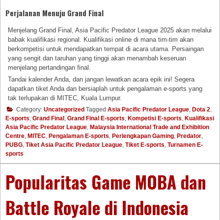
Perjalanan Menuju Grand Final
Menjelang Grand Final, Asia Pacific Predator League 2025 akan melalui
babak kualifikasi regional. Kualifikasi online di mana tim-tim akan
berkompetisi untuk mendapatkan tempat di acara utama. Persaingan
yang sengit dan taruhan yang tinggi akan menambah keseruan
menjelang pertandingan final.
Tandai kalender Anda, dan jangan lewatkan acara epik ini! Segera
dapatkan tiket Anda dan bersiaplah untuk pengalaman e-sports yang
tak terlupakan di MITEC, Kuala Lumpur.
Category:
Uncategorized
Tagged
Asia Pacific Predator League
,
Dota 2
,
E-sports
,
Grand Final
,
Grand Final E-sports
,
Kompetisi E-sports
,
Kualifikasi
Asia Pacific Predator League
,
Malaysia International Trade and Exhibition
Centre
,
MITEC
,
Pengalaman E-sports
,
Perlengkapan Gaming
,
Predator
,
PUBG
,
Tiket Asia Pacific Predator League
,
Tiket E-sports
,
Turnamen E-
sports
Popularitas Game MOBA dan
Battle Royale di Indonesia