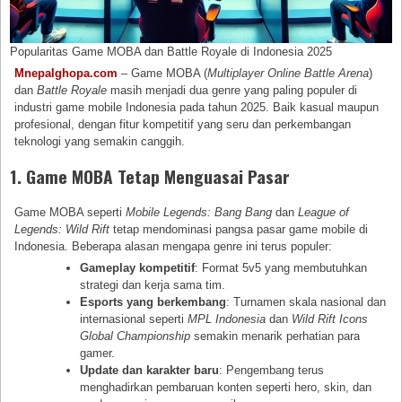
Popularitas Game MOBA dan Battle Royale di Indonesia 2025
Mnepalghopa.com
– Game MOBA (
Multiplayer Online Battle Arena
)
dan
Battle Royale
masih menjadi dua genre yang paling populer di
industri game mobile Indonesia pada tahun 2025. Baik kasual maupun
profesional, dengan fitur kompetitif yang seru dan perkembangan
teknologi yang semakin canggih.
1. Game MOBA Tetap Menguasai Pasar
Game MOBA seperti
Mobile Legends: Bang Bang
dan
League of
Legends: Wild Rift
tetap mendominasi pangsa pasar game mobile di
Indonesia. Beberapa alasan mengapa genre ini terus populer:
Gameplay kompetitif
: Format 5v5 yang membutuhkan
strategi dan kerja sama tim.
Esports yang berkembang
: Turnamen skala nasional dan
internasional seperti
MPL Indonesia
dan
Wild Rift Icons
Global Championship
semakin menarik perhatian para
gamer.
Update dan karakter baru
: Pengembang terus
menghadirkan pembaruan konten seperti hero, skin, dan