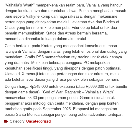
“Valhalla’s Wrath” memperkenalkan realm baru, Valhalla yang hancur,
dengan lanskap lava dan reruntuhan dewa. Pemain menghadapi musuh
baru seperti Valkyrie korup dan naga raksasa, dengan mekanisme
pertarungan yang ditingkatkan melalui Leviathan Axe dan Blades of
Chaos yang kini memiliki elemen petir. Fitur co-op lokal untuk dua
pemain memungkinkan Kratos dan Atreus bermain bersama,
menambah dinamika keluarga dalam aksi brutal.
Cerita berfokus pada Kratos yang menghadapi konsekuensi masa
lalunya di Valhalla, dengan narasi yang lebih emosional dan dialog yang
mendalam. Grafis PS5 memanfaatkan ray tracing untuk efek cahaya
yang dramatis. Meskipun beberapa pengguna PC melaporkan
kebutuhan spesifikasi tinggi, yang direspons dengan patch optimasi.
Ulasan di X memuji intensitas pertarungan dan skor orkestra, meski
ada keluhan soal durasi yang dirasa pendek oleh sebagian pemain.
Dengan harga Rp349.000 untuk ekspansi (atau Rp999.000 untuk bundle
dengan game dasar). “God of War: Ragnarok – Valhalla’s Wrath”
menawarkan 25-30 jam pengalaman penuh. Game ini ideal untuk
penggemar aksi mitologi dan cerita mendalam, dengan janji konten
tambahan gratis pada September 2025. Ekspansi ini menegaskan
posisi Santa Monica sebagai pengembang action-adventure terdepan.
Category:
Uncategorized