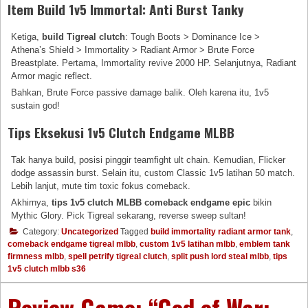
Item Build 1v5 Immortal: Anti Burst Tanky
Ketiga,
build Tigreal clutch
: Tough Boots > Dominance Ice >
Athena’s Shield > Immortality > Radiant Armor > Brute Force
Breastplate. Pertama, Immortality revive 2000 HP. Selanjutnya, Radiant
Armor magic reflect.
Bahkan, Brute Force passive damage balik. Oleh karena itu, 1v5
sustain god!
Tips Eksekusi 1v5 Clutch Endgame MLBB
Tak hanya build, posisi pinggir teamfight ult chain. Kemudian, Flicker
dodge assassin burst. Selain itu, custom Classic 1v5 latihan 50 match.
Lebih lanjut, mute tim toxic fokus comeback.
Akhirnya,
tips 1v5 clutch MLBB comeback endgame epic
bikin
Mythic Glory. Pick Tigreal sekarang, reverse sweep sultan!
Category:
Uncategorized
Tagged
build immortality radiant armor tank
,
comeback endgame tigreal mlbb
,
custom 1v5 latihan mlbb
,
emblem tank
firmness mlbb
,
spell petrify tigreal clutch
,
split push lord steal mlbb
,
tips
1v5 clutch mlbb s36