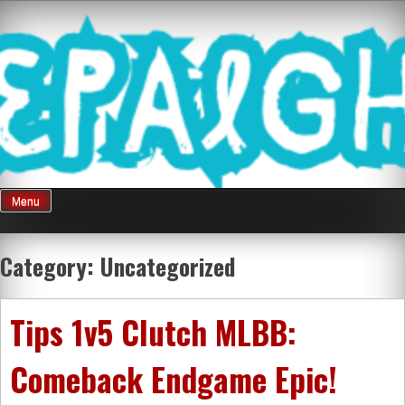
Skip
Mnepalghopa
to
content
Review Game
Terkini Paling
Menu
Seluruh Di
Category:
Uncategorized
Indonesia
Tips 1v5 Clutch MLBB:
Comeback Endgame Epic!