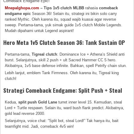
Comeback Endgame Epic!
Mnepalghopa.com
– Tips 1v5 clutch MLBB
rahasia
comeback
endgame epic
Season 36! Selain itu, strategi ini bikin solo carry
ranked Mythic. Oleh karena itu, squad wajib kuasai agar reverse
sweep. Pertama-tama, yuk simak guide 1v5 clutch Mobile Legends.
Mudah dipahami untuk Legend aspirant!
Hero Meta 1v5 Clutch Season 36: Tank Sustain OP
Pertama-tama,
Tigreal clutch
: Dominance Ice + Athena’s Shield anti
burst. Selanjutnya, skill 2 push + ult Sacred Hammer CC 5 hero.
Akibatnya, 1v5 base defense infinite. Bahkan, spell Petrify chain stun.
Lebih lanjut, emblem Tank Firmness. Oleh karena itu, Tigreal king
clutch!
Strategi Comeback Endgame: Split Push + Steal
Kedua,
split push Gold Lane
turret inner level 15. Kemudian, steal
Lord + Turtle respawn. Selain itu, ward bush flank predict. Akibatnya,
gold lead reverse 2000.
Selanjutnya, voice chat: “Split bot, steal Lord!” Tak hanya itu, bait
teamfight mid. Jadi, comeback 4v5 win!