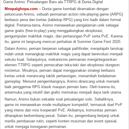
Game Animo: Petualangan Baru ala TTRPG di Dunia Digital
Mnepalghopa.com
– Dunia game kembali diramaikan dengan
peluncuran Animo, sebuah permainan action role-playing game (ARPG)
berbasis pena dan kertas (tabletop RPG) yang kini hadir dalam format
digital. Pertama-tama, Animo menawarkan pengalaman unik sebagai
game gratis (free-to-play) yang menggabungkan eksplorasi,
pengumpulan makhluk magis, dan pertarungan PvP serta PvE. Karena
itu, game ini langsung mencuri perhatian di Summer Game Fest 2025.
Dalam Animo, pemain berperan sebagai pathfinder, menjelajahi lanskap
indah untuk menangkap makhluk magis yang dapat berevolusi menjadi
sekutu kuat. Selanjutnya, mekanisme permainan mengintegrasikan
elemen TTRPG seperti pemecahan teka-teki dan eksplorasi dungeon
misterius. Misalnya, pemain dapat menggunakan strategi berbasis
kertas untuk merancang taktik pertarungan, menambah kedalaman
gameplay. Menurut pengembangnya, Animo dirancang untuk menarik
baik penggemar RPG klasik maupun pemain baru. Oleh karena itu,
antarmuka yang intuitif dan grafis memukau menjadi daya tarik utama.
Namun, Animo bukan sekadar soal petualangan solo. Sebaliknya,
game ini menawarkan mode multiplayer kompetitif, termasuk duel PvP
yang intens dan misi kooperatif PvE. Akibatnya, komunitas pemain
diharapkan berkembang pesat. Selain itu, pengembang berjanji untuk
merilis pembaruan rutin, seperti konten musiman dan event spesial,
untuk menjaga kesegaran permainan.