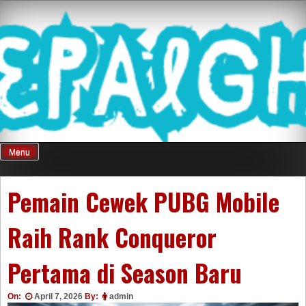
Skip
Mnepalghopa
to
content
Review Game
Terkini Paling
Menu
Seluruh Di
Pemain Cewek PUBG Mobile
Raih Rank Conqueror
Indonesia
Pertama di Season Baru
On:
April 7, 2026
By:
admin