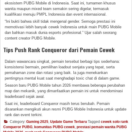
ekosistem PUBG Mobile di Indonesia. Saat ini, turnamen khusus
wanita maupun mixed team semakin sering digelar, termasuk
kualifikasi menuju PMPL Indonesia dan event internasional.
“Ini bukti bahwa skill tidak mengenal gender. Semoga prestasi ini
memotivasi lebih banyak cewek Indonesia untuk main PUBG Mobile
dan bahkan masuk dunia esports profesional.” Ujar salah seorang
content creator PUBG Mobile.
Tips Push Rank Conqueror dari Pemain Cewek
Dalam wawancara singkat, pemain tersebut berbagi tips sederhana:
konsistensi bermain, pemilihan loadout senjata yang tepat, serta
pemahaman zone dan rotasi yang baik. Ia juga menekankan
pentingnya mental kuat saat menghadapi toxic chat di dalam game.
Season baru PUBG Mobile tahun 2026 membawa beberapa perubahan
map dan mekanik, yang dimanfaatkan pemain ini untuk mendominasi
leaderboard sejak awal.
Saat ini, leaderboard Conqueror masih terus berubah. Pemain
disarankan mengikuti akun resmi PUBG Mobile Indonesia untuk update
rank dan event terkini.
Category:
Gaming 2025
,
Update Game Terbaru
Tagged
cewek solo rank
Conqueror PUBG
,
komunitas PUBG cewek
,
prestasi pemain wanita PUBG