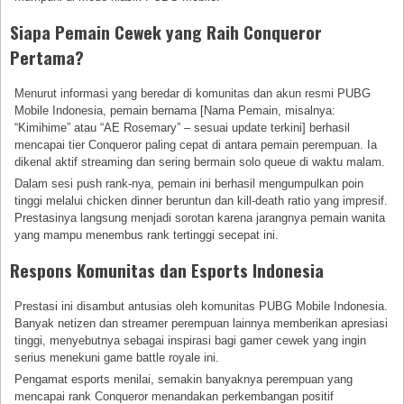
Siapa Pemain Cewek yang Raih Conqueror
Pertama?
Menurut informasi yang beredar di komunitas dan akun resmi PUBG
Mobile Indonesia, pemain bernama [Nama Pemain, misalnya:
“Kimihime” atau “AE Rosemary” – sesuai update terkini] berhasil
mencapai tier Conqueror paling cepat di antara pemain perempuan. Ia
dikenal aktif streaming dan sering bermain solo queue di waktu malam.
Dalam sesi push rank-nya, pemain ini berhasil mengumpulkan poin
tinggi melalui chicken dinner beruntun dan kill-death ratio yang impresif.
Prestasinya langsung menjadi sorotan karena jarangnya pemain wanita
yang mampu menembus rank tertinggi secepat ini.
Respons Komunitas dan Esports Indonesia
Prestasi ini disambut antusias oleh komunitas PUBG Mobile Indonesia.
Banyak netizen dan streamer perempuan lainnya memberikan apresiasi
tinggi, menyebutnya sebagai inspirasi bagi gamer cewek yang ingin
serius menekuni game battle royale ini.
Pengamat esports menilai, semakin banyaknya perempuan yang
mencapai rank Conqueror menandakan perkembangan positif