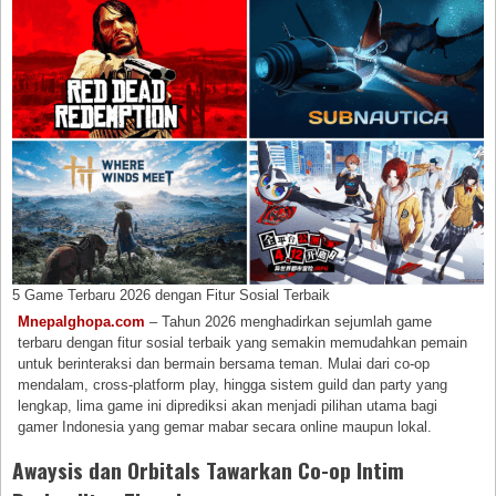
5 Game Terbaru 2026 dengan Fitur Sosial Terbaik
Mnepalghopa.com
– Tahun 2026 menghadirkan sejumlah game
terbaru dengan fitur sosial terbaik yang semakin memudahkan pemain
untuk berinteraksi dan bermain bersama teman. Mulai dari co-op
mendalam, cross-platform play, hingga sistem guild dan party yang
lengkap, lima game ini diprediksi akan menjadi pilihan utama bagi
gamer Indonesia yang gemar mabar secara online maupun lokal.
Awaysis dan Orbitals Tawarkan Co-op Intim