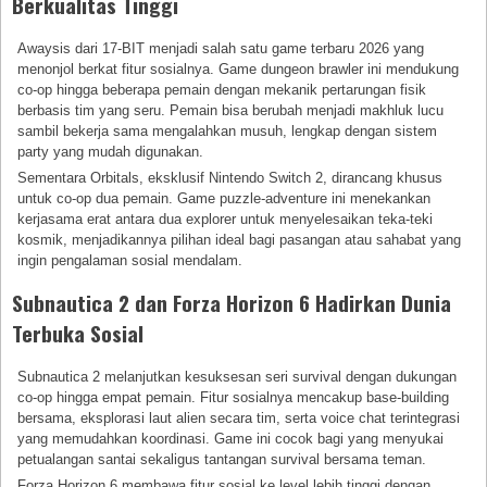
Berkualitas Tinggi
Awaysis dari 17-BIT menjadi salah satu game terbaru 2026 yang
menonjol berkat fitur sosialnya. Game dungeon brawler ini mendukung
co-op hingga beberapa pemain dengan mekanik pertarungan fisik
berbasis tim yang seru. Pemain bisa berubah menjadi makhluk lucu
sambil bekerja sama mengalahkan musuh, lengkap dengan sistem
party yang mudah digunakan.
Sementara Orbitals, eksklusif Nintendo Switch 2, dirancang khusus
untuk co-op dua pemain. Game puzzle-adventure ini menekankan
kerjasama erat antara dua explorer untuk menyelesaikan teka-teki
kosmik, menjadikannya pilihan ideal bagi pasangan atau sahabat yang
ingin pengalaman sosial mendalam.
Subnautica 2 dan Forza Horizon 6 Hadirkan Dunia
Terbuka Sosial
Subnautica 2 melanjutkan kesuksesan seri survival dengan dukungan
co-op hingga empat pemain. Fitur sosialnya mencakup base-building
bersama, eksplorasi laut alien secara tim, serta voice chat terintegrasi
yang memudahkan koordinasi. Game ini cocok bagi yang menyukai
petualangan santai sekaligus tantangan survival bersama teman.
Forza Horizon 6 membawa fitur sosial ke level lebih tinggi dengan