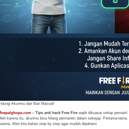
indungi Akunmu dari Ban Massal!
Mnepalghopa.com
– Tips anti hack Free Fire
wajib dikuasai setiap pemain! 
leh karena itu, akunmu bisa hilang permanen dalam sekejap. Pertama-tama, 
arena. Mari kita bahas step by step agar mudah dipahami.