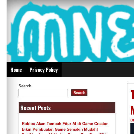
Skip
Mnepalghopa Review
to
content
Indonesia
Home
Privacy Policy
Search
Search
Recent Posts
O
Roblox Akan Tambah Fitur AI di Game Creator,
Bikin Pembuatan Game Semakin Mudah!