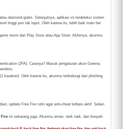
atau diamond gratis. Selanjutnya, aplikasi ini terdeteksi sistem
l tinggi pun tak luput. Oleh karena itu, lebih baik main fair
 game resmi dari Play Store atau App Store. Akhirnya, akunmu
hentication (2FA). Caranya? Masuk pengaturan akun Garena,
swordmu.
2 karakter). Oleh karena itu, akunmu terlindungi dari phishing.
an, update Free Fire rutin agar anti-cheat terbaru aktif. Selain
 Fire
ini sekarang juga. Akunmu aman, rank naik, dan booyah
cegah hack ff
,
hack free fire
,
lindungi akun free fire
,
tips anti hack