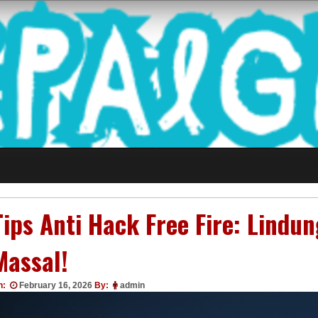
 Game Terkini Palin
Tips Anti Hack Free Fire: Lindu
Massal!
n:
February 16, 2026
By:
admin