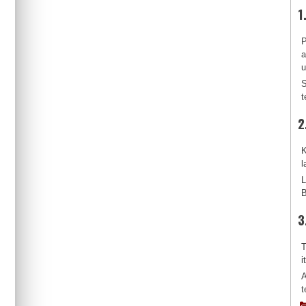
1
P
a
u
S
t
2
l
L
B
3
T
i
A
t