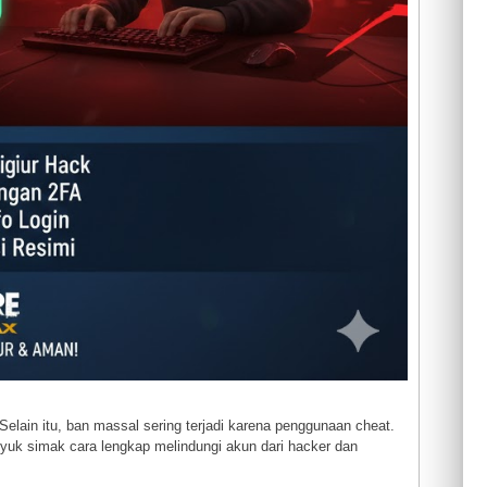
Selain itu, ban massal sering terjadi karena penggunaan cheat.
yuk simak cara lengkap melindungi akun dari hacker dan