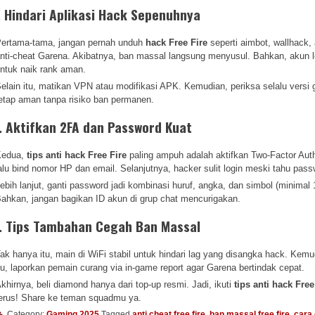
. Hindari Aplikasi Hack Sepenuhnya
ertama-tama, jangan pernah unduh
hack Free Fire
seperti aimbot, wallhack, 
nti-cheat Garena. Akibatnya, ban massal langsung menyusul. Bahkan, akun leve
ntuk naik rank aman.
elain itu, matikan VPN atau modifikasi APK. Kemudian, periksa selalu versi
etap aman tanpa risiko ban permanen.
. Aktifkan 2FA dan Password Kuat
Kedua,
tips anti hack Free Fire
paling ampuh adalah aktifkan Two-Factor Aut
alu bind nomor HP dan email. Selanjutnya, hacker sulit login meski tahu pas
ebih lanjut, ganti password jadi kombinasi huruf, angka, dan simbol (minimal 1
ahkan, jangan bagikan ID akun di grup chat mencurigakan.
. Tips Tambahan Cegah Ban Massal
ak hanya itu, main di WiFi stabil untuk hindari lag yang disangka hack. Kemudi
tu, laporkan pemain curang via in-game report agar Garena bertindak cepat.
khirnya, beli diamond hanya dari top-up resmi. Jadi, ikuti
tips anti hack Free
erus! Share ke teman squadmu ya.
Category:
Gaming 2025
Tagged
anti cheat free fire
,
ban massal free fire
,
cara 