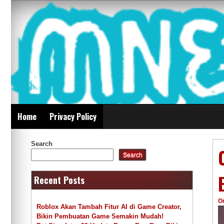
Skip
Mnepalghopa Review
to
content
Indonesia
Home
Privacy Policy
Search
Search
Recent Posts
O
Roblox Akan Tambah Fitur AI di Game Creator,
Bikin Pembuatan Game Semakin Mudah!