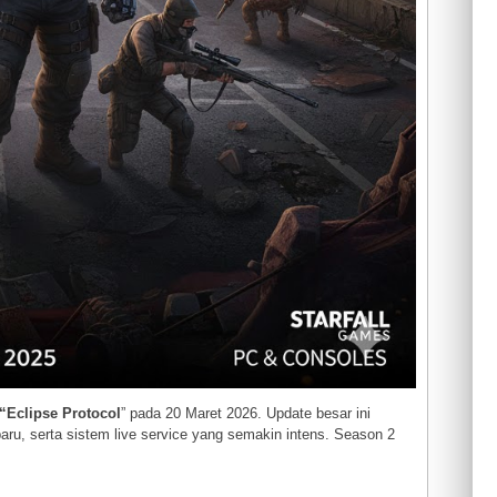
Eclipse Protocol
” pada 20 Maret 2026. Update besar ini
u, serta sistem live service yang semakin intens. Season 2