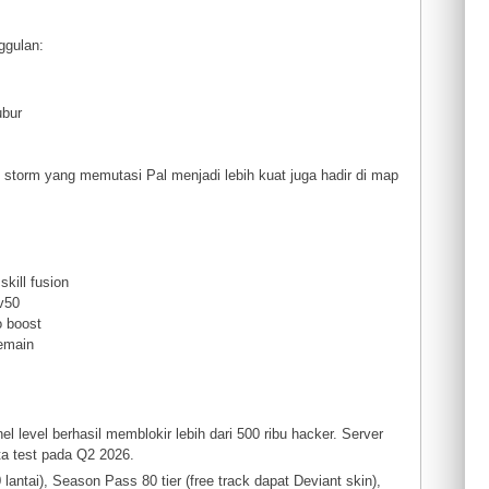
ggulan:
ubur
 storm yang memutasi Pal menjadi lebih kuat juga hadir di map
kill fusion
0v50
o boost
pemain
nel level berhasil memblokir lebih dari 500 ribu hacker. Server
ta test pada Q2 2026.
antai), Season Pass 80 tier (free track dapat Deviant skin),