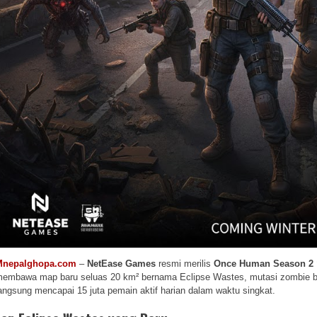
Mnepalghopa.com
–
NetEase Games
resmi merilis
Once Human Season 2 “
embawa map baru seluas 20 km² bernama Eclipse Wastes, mutasi zombie bar
angsung mencapai 15 juta pemain aktif harian dalam waktu singkat.