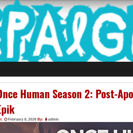
 Game Terkini Palin
Once Human Season 2: Post-Apo
Epik
n:
February 8, 2026
By:
admin