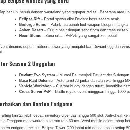
ap Eclipse Wastes yang Baru
ap baru ini penuh dengan wasteland yang terpapar radiasi. Beberapa area un
Eclipse Rift
– Portal spawn elite Deviant boss secara acak
Bioforge Ruins
– Pabrik tua penuh loot weapon blueprint langka
Ashen Desert
– Gurun pasir dengan sandstorm dan treasure terk
Neon Slums
– Zona urban PvPvE yang sangat kompetitif
vent dinamis seperti meteor shower yang menjatuhkan Deviant egg dan virus
ni.
itur Season 2 Unggulan
Deviant Evo System
– Mutasi Pal menjadi Deviant tier S dengan s
Base Raid Defense
– Auto-turret AI pintar dan clan war hingga 5
Vehicle Workshop
– Custom buggy dengan turret, hoverbike nitr
Cross-Server PvP
– Battle royale event mingguan hingga 1000 
erbaikan dan Konten Endgame
rafting kini 2x lebih cepat, inventory diperluas hingga 500 slot. Anti-cheat ker
sia Tenggara menawarkan ping rata-rata 30 ms. Versi mobile dalam tahap be
onten endgame meliputi Eclipse Tower (200 lantai raid dengan boss setiap 50 l