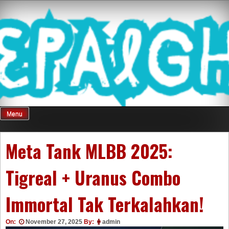
Skip
Mnepalghopa
to
content
Review Game
Terkini Paling
Menu
Seluruh Di
Meta Tank MLBB 2025:
Tigreal + Uranus Combo
Indonesia
Immortal Tak Terkalahkan!
On:
November 27, 2025
By:
admin