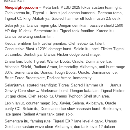
Terkalahkan!
Mnepalghopa.com
– Meta tank MLBB 2025 fokus sustain teamfight.
Oleh karena itu, Tigreal + Uranus jadi combo immortal. Pertama-tama,
Tigreal CC king. Akibatnya, Sacred Hammer ult lock musuh 2.5 detik.
Selanjutnya, Uranus regen gila. Dengan demikian, passive shield 1500
HP tiap 10 detik. Sementara itu, Tigreal tank frontline. Karena itu,
Uranus belakang sustain tim.
Kedua, emblem Tank Lethal prioritas. Oleh sebab itu, talent
Concussive Blast +120% damage burst. Selain itu, spell Flicker Tigreal
ult combo. Berikutnya, Uranus Flicker dodge burst mage.
Di sisi lain, build Tigreal: Warrior Boots, Oracle, Dominance Ice,
Athena’s Shield, Radiant Armor, Immortality. Akibatnya, anti burst mage
80%. Sementara itu, Uranus: Tough Boots, Oracle, Dominance Ice,
Brute Force Breastplate, Radiant Armor, Immortality.
Selanjutnya, strategi teamfight: Tigreal Sacred Hammer ult → Uranus
Gravity Core slow → Marksman burst. Dengan kata lain, Tigreal Flicker
ult gap close. Oleh sebab itu, Uranus Typhoon Shell stun area.
Lebih lanjut, counter mage: Joy, Xavier, Selena. Akibatnya, Oracle
purify CC. Selain itu, Dominance Ice slow assassin burst. Berikutnya,
late game Radiant Armor tank turret solo.
Sementara itu, farming rute: Tigreal EXP lane level 4 gank. Uranus
Gold lane sustain wave clear. Akibatnya, duo tank level 12 duluan.