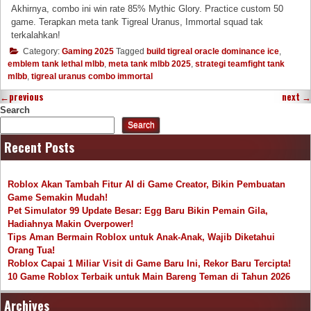
Akhirnya, combo ini win rate 85% Mythic Glory. Practice custom 50
game. Terapkan meta tank Tigreal Uranus, Immortal squad tak
terkalahkan!
Category:
Gaming 2025
Tagged
build tigreal oracle dominance ice
,
emblem tank lethal mlbb
,
meta tank mlbb 2025
,
strategi teamfight tank
mlbb
,
tigreal uranus combo immortal
←
previous
next
→
Search
Search
Recent Posts
Roblox Akan Tambah Fitur AI di Game Creator, Bikin Pembuatan
Game Semakin Mudah!
Pet Simulator 99 Update Besar: Egg Baru Bikin Pemain Gila,
Hadiahnya Makin Overpower!
Tips Aman Bermain Roblox untuk Anak-Anak, Wajib Diketahui
Orang Tua!
Roblox Capai 1 Miliar Visit di Game Baru Ini, Rekor Baru Tercipta!
10 Game Roblox Terbaik untuk Main Bareng Teman di Tahun 2026
Archives