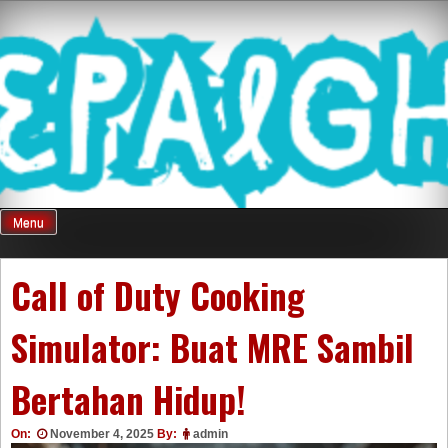
Skip
Mnepalghopa
to
content
Review Game
Terkini Paling
Menu
Seluruh Di
Call of Duty Cooking
Simulator: Buat MRE Sambil
Indonesia
Bertahan Hidup!
On:
November 4, 2025
By:
admin