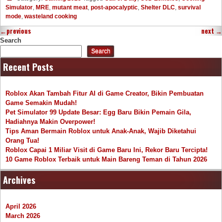
Simulator
,
MRE
,
mutant meat
,
post-apocalyptic
,
Shelter DLC
,
survival
mode
,
wasteland cooking
←
previous
next
→
Search
Search
Recent Posts
Roblox Akan Tambah Fitur AI di Game Creator, Bikin Pembuatan
Game Semakin Mudah!
Pet Simulator 99 Update Besar: Egg Baru Bikin Pemain Gila,
Hadiahnya Makin Overpower!
Tips Aman Bermain Roblox untuk Anak-Anak, Wajib Diketahui
Orang Tua!
Roblox Capai 1 Miliar Visit di Game Baru Ini, Rekor Baru Tercipta!
10 Game Roblox Terbaik untuk Main Bareng Teman di Tahun 2026
Archives
April 2026
March 2026