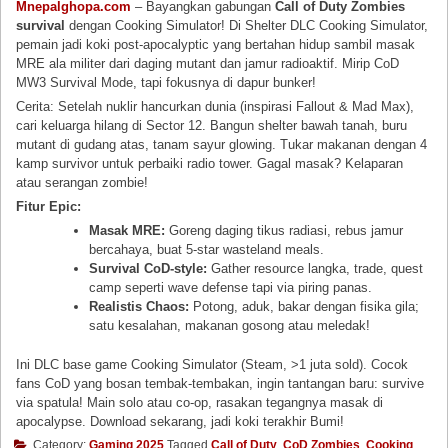
Mnepalghopa.com
– Bayangkan gabungan
Call of Duty Zombies
survival
dengan Cooking Simulator! Di Shelter DLC Cooking Simulator,
pemain jadi koki post-apocalyptic yang bertahan hidup sambil masak
MRE ala militer dari daging mutant dan jamur radioaktif. Mirip CoD
MW3 Survival Mode, tapi fokusnya di dapur bunker!
Cerita: Setelah nuklir hancurkan dunia (inspirasi Fallout & Mad Max),
cari keluarga hilang di Sector 12. Bangun shelter bawah tanah, buru
mutant di gudang atas, tanam sayur glowing. Tukar makanan dengan 4
kamp survivor untuk perbaiki radio tower. Gagal masak? Kelaparan
atau serangan zombie!
Fitur Epic:
Masak MRE:
Goreng daging tikus radiasi, rebus jamur
bercahaya, buat 5-star wasteland meals.
Survival CoD-style:
Gather resource langka, trade, quest
camp seperti wave defense tapi via piring panas.
Realistis Chaos:
Potong, aduk, bakar dengan fisika gila;
satu kesalahan, makanan gosong atau meledak!
Ini DLC base game Cooking Simulator (Steam, >1 juta sold). Cocok
fans CoD yang bosan tembak-tembakan, ingin tantangan baru: survive
via spatula! Main solo atau co-op, rasakan tegangnya masak di
apocalypse. Download sekarang, jadi koki terakhir Bumi!
Category:
Gaming 2025
Tagged
Call of Duty
,
CoD Zombies
,
Cooking