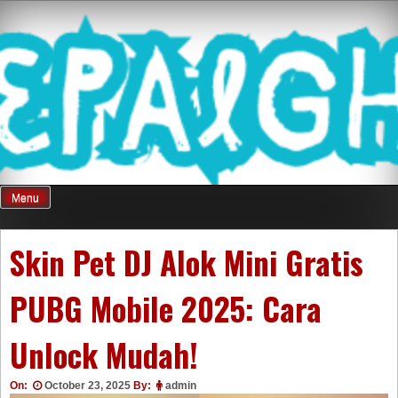
Skip
Mnepalghopa
to
content
Review Game
Terkini Paling
Menu
Seluruh Di
Skin Pet DJ Alok Mini Gratis
PUBG Mobile 2025: Cara
Indonesia
Unlock Mudah!
On:
October 23, 2025
By:
admin