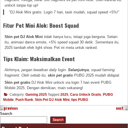
unlock tanpa top up!
“DJ Alok Mini gratis: Login 7 hari, task mudah, squad speed +5%!”
Fitur Pet Mini Alok: Boost Squad
Skin pet DJ Alok Mini
tidak hanya
lucu, tetapi juga berguna. Selain
itu, animasi dance emote, +5% speed squad 30 detik.
Sementara itu
,
2025 tambah efek light show. Pet ini meta untuk ranked.
Tips Klaim: Maksimalkan Event
Akhirnya, jangan lewatkan daily login.
Selanjutnya
, squad farming
fragment. Oleh sebab itu,
skin pet gratis
PUBG 2025 mudah didapat.
S
kin pet gratis
DJ Alok Mini unlock via login 7 hari event PUBG
Mobile 2025. Dengan demikian, main sekarang!
Category:
Gaming 2025
Tagged
2025
,
Cara Unlock Gratis
,
PUBG
Mobile
,
Push Rank
,
Skin Pet DJ Alok Mini
,
tips PUBG
←
previous
next
→
Search
Search