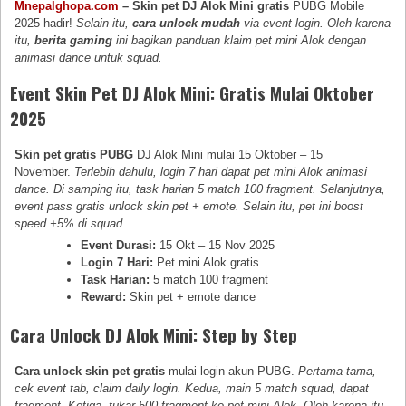
Mnepalghopa.com
– Skin pet DJ Alok Mini gratis
PUBG Mobile
2025 hadir!
Selain itu,
cara unlock mudah
via event login. Oleh karena
itu,
berita gaming
ini bagikan panduan klaim pet mini Alok dengan
animasi dance untuk squad.
Event Skin Pet DJ Alok Mini: Gratis Mulai Oktober
2025
Skin pet gratis PUBG
DJ Alok Mini mulai 15 Oktober – 15
November.
Terlebih dahulu, login 7 hari dapat pet mini Alok animasi
dance. Di samping itu, task harian 5 match 100 fragment. Selanjutnya,
event pass gratis unlock skin pet + emote. Selain itu, pet ini boost
speed +5% di squad.
Event Durasi:
15 Okt – 15 Nov 2025
Login 7 Hari:
Pet mini Alok gratis
Task Harian:
5 match 100 fragment
Reward:
Skin pet + emote dance
Cara Unlock DJ Alok Mini: Step by Step
Cara unlock skin pet gratis
mulai login akun PUBG.
Pertama-tama,
cek event tab, claim daily login. Kedua, main 5 match squad, dapat
fragment. Ketiga, tukar 500 fragment ke pet mini Alok. Oleh karena itu,