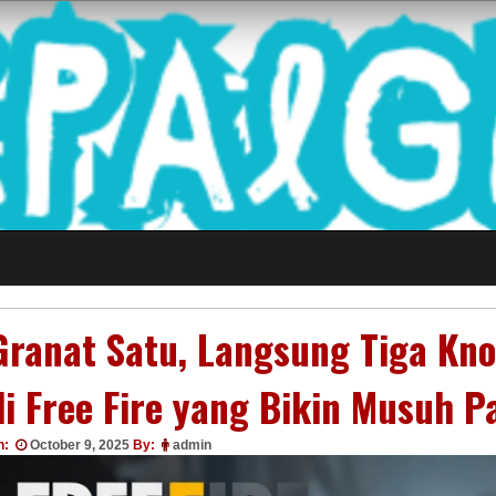
 Game Terkini Palin
Granat Satu, Langsung Tiga Kno
di Free Fire yang Bikin Musuh P
n:
October 9, 2025
By:
admin