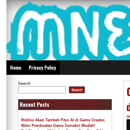
Skip
Mnepalghopa Review
to
content
Indonesia
Home
Privacy Policy
Search
Search
Recent Posts
O
Roblox Akan Tambah Fitur AI di Game Creator,
Bikin Pembuatan Game Semakin Mudah!