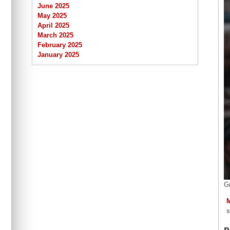
June 2025
May 2025
April 2025
March 2025
February 2025
January 2025
G
s