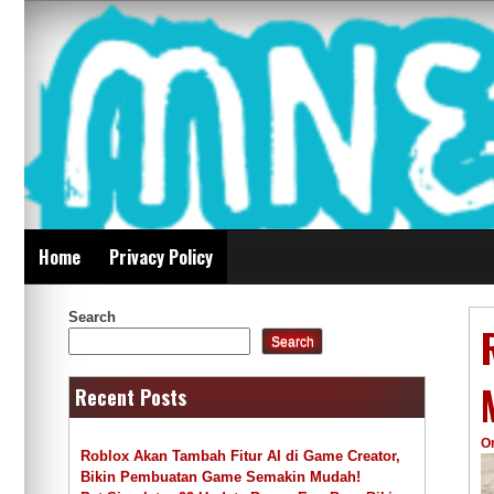
Skip
Mnepalghopa Review
to
content
Indonesia
Home
Privacy Policy
Search
Search
Recent Posts
O
Roblox Akan Tambah Fitur AI di Game Creator,
Bikin Pembuatan Game Semakin Mudah!