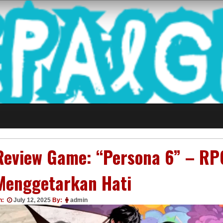
 Game Terkini Palin
Review Game: “Persona 6” – RP
Menggetarkan Hati
n:
July 12, 2025
By:
admin