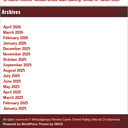
Archives
April 2026
March 2026
February 2026
January 2026
December 2025
November 2025
October 2025
September 2025
August 2025
July 2025
June 2025
May 2025
April 2025
March 2025
February 2025
January 2025
All rights reserved © Mnepalghopa Review Game Terkini Paling Seluruh Di Indonesia
Powered by WordPress
Theme by SEOS