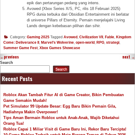
epik dan pertarungan pedang yang intens.
Avowed (Xbox Series X/S, PC, rilis 18 Februari 2025)
RPG dunia terbuka dari Obsidian Entertainment ini berlatar
di universe Pillars of Eternity. Pemain menjelajahi Living
Lands dengan kebebasan pilihan dan sihir.
Category:
Gaming 2025
Tagged
Avowed
,
Civilization VII
,
Fable
,
Kingdom
Come: Deliverance II
,
Marvel’s Wolverine
,
open-world
,
RPG
,
strategi
,
Summer Game Fest
,
Xbox Games Showcase
←
previous
next
→
Search
Search
Recent Posts
Roblox Akan Tambah Fitur AI di Game Creator, Bikin Pembuatan
Game Semakin Mudah!
Pet Simulator 99 Update Besar: Egg Baru Bikin Pemain Gila,
Hadiahnya Makin Overpower!
Tips Aman Bermain Roblox untuk Anak-Anak, Wajib Diketahui
Orang Tua!
Roblox Capai 1 Miliar Visit di Game Baru Ini, Rekor Baru Tercipta!
10 Game Roblox Terbaik untuk Main Bareng Teman di Tahun 2026